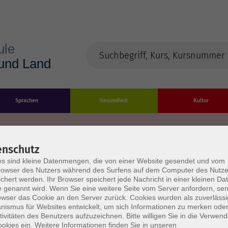
Sprachen
Gesundheit
Kultur
enschutz
s sind kleine Datenmengen, die von einer Website gesendet und vom
Impressum
Datenschutzerklärung
AGB/Widerru
owser des Nutzers während des Surfens auf dem Computer des Nutze
chert werden. Ihr Browser speichert jede Nachricht in einer kleinen Dat
 genannt wird. Wenn Sie eine weitere Seite vom Server anfordern, se
owser das Cookie an den Server zurück. Cookies wurden als zuverlässi
ismus für Websites entwickelt, um sich Informationen zu merken oder
tivitäten des Benutzers aufzuzeichnen. Bitte willigen Sie in die Verwen
okies ein. Weitere Informationen finden Sie in unseren
burg Stadt und Land
Öffnungszeiten