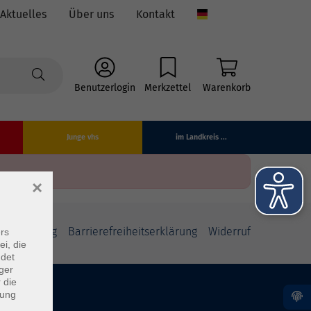
Aktuelles
Über uns
Kontakt
Language
Benutzerlogin
Merkzettel
Warenkorb
Junge vhs
im Landkreis ...
×
fsbelehrung
Barrierefreiheitserklärung
Widerruf
rs
ei, die
ndet
ger
 die
dung