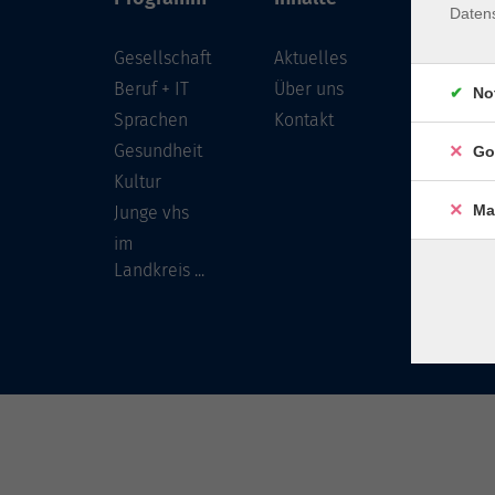
Daten
Gesellschaft
Aktuelles
Löwenst
96450 
Beruf + IT
Über uns
No
Sprachen
Kontakt
info
Gesundheit
Go
Tel:
Kultur
Ma
Junge vhs
im
Landkreis ...