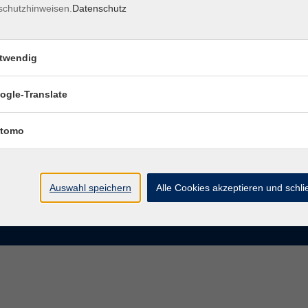
schutzhinweisen.
Datenschutz
rasse 15
Montag bis Donnerstag:
Coburg
8–13 Uhr und 13:30–17 Uhr
twendig
Freitag:
@vhs-coburg.de
8–13 Uhr
ogle-Translate
 09561 8825-0
tomo
Auswahl speichern
Alle Cookies akzeptieren und schl