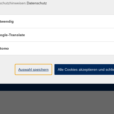
schutzhinweisen.
Datenschutz
rasse 15
Montag bis Donnerstag:
Coburg
8–13 Uhr und 13:30–17 Uhr
twendig
Freitag:
@vhs-coburg.de
8–13 Uhr
ogle-Translate
 09561 8825-0
tomo
Auswahl speichern
Alle Cookies akzeptieren und schl