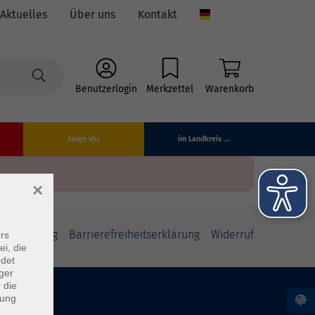
Aktuelles
Über uns
Kontakt
Language
Benutzerlogin
Merkzettel
Warenkorb
Junge vhs
im Landkreis ...
×
fsbelehrung
Barrierefreiheitserklärung
Widerruf
rs
ei, die
ndet
ger
 die
dung