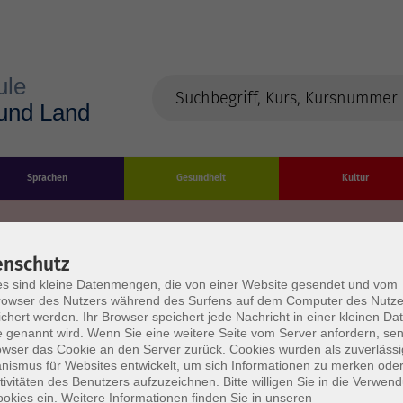
Sprachen
Gesundheit
Kultur
enschutz
s sind kleine Datenmengen, die von einer Website gesendet und vom
Impressum
Datenschutzerklärung
AGB/Widerru
owser des Nutzers während des Surfens auf dem Computer des Nutze
chert werden. Ihr Browser speichert jede Nachricht in einer kleinen Dat
 genannt wird. Wenn Sie eine weitere Seite vom Server anfordern, se
owser das Cookie an den Server zurück. Cookies wurden als zuverlässi
ismus für Websites entwickelt, um sich Informationen zu merken oder
tivitäten des Benutzers aufzuzeichnen. Bitte willigen Sie in die Verwen
okies ein. Weitere Informationen finden Sie in unseren
burg Stadt und Land
Öffnungszeiten