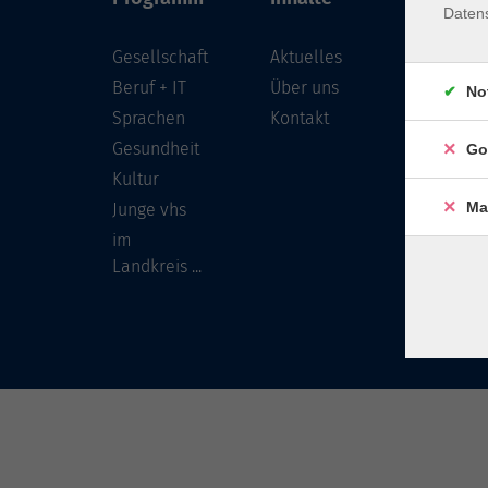
Daten
Gesellschaft
Aktuelles
Löwenst
96450 
Beruf + IT
Über uns
No
Sprachen
Kontakt
info
Gesundheit
Go
Tel:
Kultur
Ma
Junge vhs
im
Landkreis ...