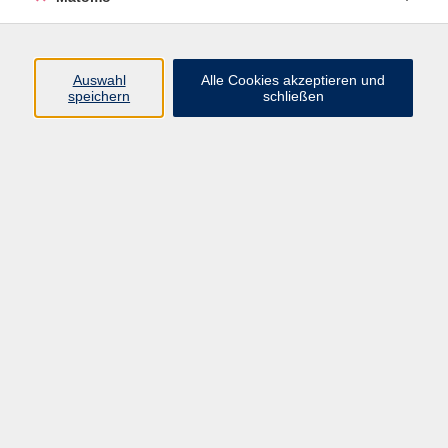
Beruf + IT
Sprachen
Gesundheit
Auswahl
Alle Cookies akzeptieren und
speichern
schließen
Kultur
Junge vhs
im Landkreis ...
Inhalte
Aktuelles
Über uns
Kontakt