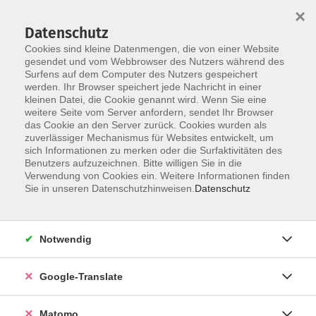
×
Datenschutz
Cookies sind kleine Datenmengen, die von einer Website
gesendet und vom Webbrowser des Nutzers während des
Surfens auf dem Computer des Nutzers gespeichert
Skip to main content
werden. Ihr Browser speichert jede Nachricht in einer
Der Kurs konnte nicht gefunden werden.
kleinen Datei, die Cookie genannt wird. Wenn Sie eine
weitere Seite vom Server anfordern, sendet Ihr Browser
das Cookie an den Server zurück. Cookies wurden als
zuverlässiger Mechanismus für Websites entwickelt, um
Impressum
sich Informationen zu merken oder die Surfaktivitäten des
Datenschutzerklärung
Benutzers aufzuzeichnen. Bitte willigen Sie in die
Verwendung von Cookies ein. Weitere Informationen finden
AGB/Widerrufsbelehrung
Sie in unseren Datenschutzhinweisen.
Datenschutz
Barrierefreiheitserklärung
Widerruf
Notwendig
Programm
Google-Translate
Gesellschaft
Matomo