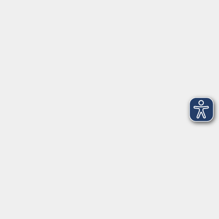
VHS Coburg Stadt und Land
Löwenstrasse 15
96450 Coburg
info@vhs-coburg.de
Tel: 09561 8825-0
Öffnungszeiten
Montag bis Donnerstag:
8–13 Uhr und 13:30–17 Uhr
Freitag:
8–13 Uhr