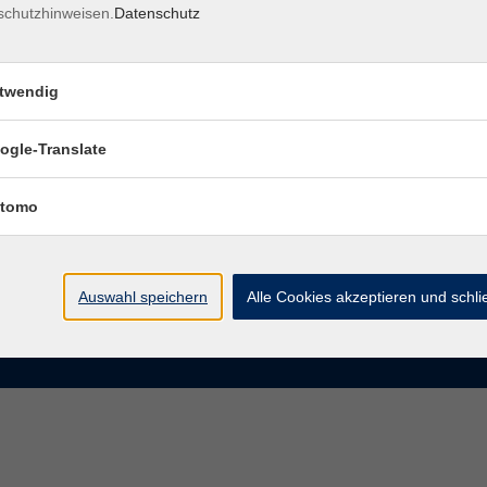
schutzhinweisen.
Datenschutz
rasse 15
Montag bis Donnerstag:
Coburg
8–13 Uhr und 13:30–17 Uhr
twendig
Freitag:
@vhs-coburg.de
8–13 Uhr
ogle-Translate
 09561 8825-0
tomo
Auswahl speichern
Alle Cookies akzeptieren und schl