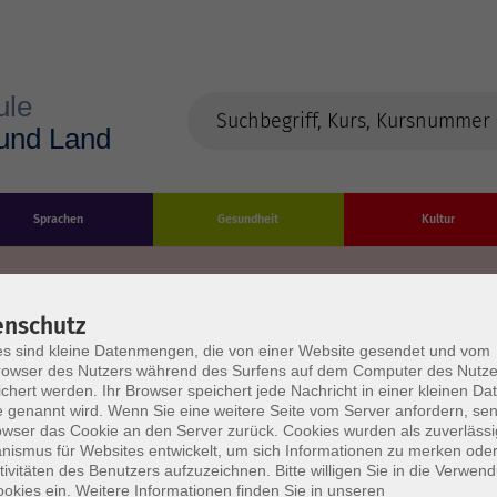
Sprachen
Gesundheit
Kultur
enschutz
s sind kleine Datenmengen, die von einer Website gesendet und vom
Impressum
Datenschutzerklärung
AGB/Widerru
owser des Nutzers während des Surfens auf dem Computer des Nutze
chert werden. Ihr Browser speichert jede Nachricht in einer kleinen Dat
 genannt wird. Wenn Sie eine weitere Seite vom Server anfordern, se
owser das Cookie an den Server zurück. Cookies wurden als zuverlässi
ismus für Websites entwickelt, um sich Informationen zu merken oder
tivitäten des Benutzers aufzuzeichnen. Bitte willigen Sie in die Verwen
okies ein. Weitere Informationen finden Sie in unseren
burg Stadt und Land
Öffnungszeiten