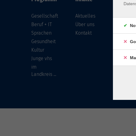
Daten
Gesellschaft
Aktuelles
Löwenst
96450 
Beruf + IT
Über uns
No
Sprachen
Kontakt
info
Gesundheit
Go
Tel:
Kultur
Ma
Junge vhs
im
Landkreis ...