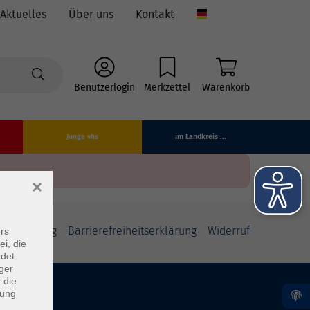
Aktuelles
Über uns
Kontakt
Language
Benutzerlogin
Merkzettel
Warenkorb
Junge vhs
im Landkreis ...
×
fsbelehrung
Barrierefreiheitserklärung
Widerruf
rs
ei, die
ndet
ger
 die
dung