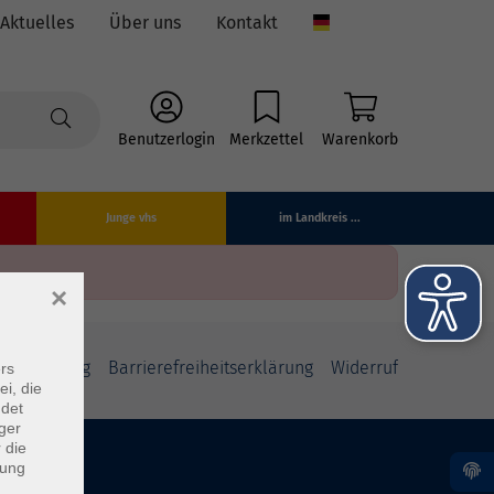
Aktuelles
Über uns
Kontakt
Language
Benutzerlogin
Merkzettel
Warenkorb
Junge vhs
im Landkreis ...
×
fsbelehrung
Barrierefreiheitserklärung
Widerruf
rs
ei, die
ndet
ger
 die
dung