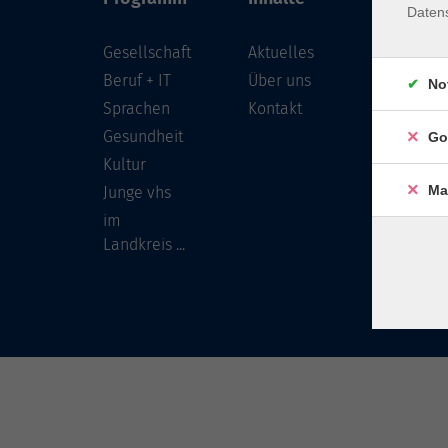
Daten
Gesellschaft
Aktuelles
Löwenst
96450 
Beruf + IT
Über uns
No
Sprachen
Kontakt
info
Gesundheit
Go
Tel:
Kultur
Ma
Junge vhs
im
Landkreis ...