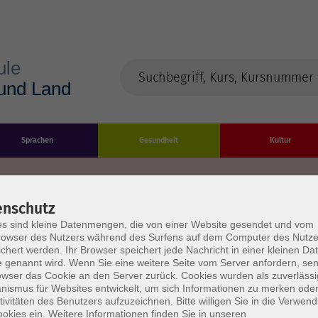
Sprachen
Gesundheit
Kultur
enschutz
s sind kleine Datenmengen, die von einer Website gesendet und vom
Impressum
Datenschutzerklärung
AGB/Widerru
owser des Nutzers während des Surfens auf dem Computer des Nutze
chert werden. Ihr Browser speichert jede Nachricht in einer kleinen Dat
 genannt wird. Wenn Sie eine weitere Seite vom Server anfordern, se
owser das Cookie an den Server zurück. Cookies wurden als zuverlässi
ismus für Websites entwickelt, um sich Informationen zu merken oder
tivitäten des Benutzers aufzuzeichnen. Bitte willigen Sie in die Verwen
okies ein. Weitere Informationen finden Sie in unseren
burg Stadt und Land
Öffnungszeiten