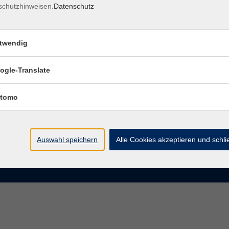
schutzhinweisen.
Datenschutz
rasse 15
Montag bis Donnerstag:
Coburg
8–13 Uhr und 13:30–17 Uhr
twendig
Freitag:
@vhs-coburg.de
8–13 Uhr
ogle-Translate
 09561 8825-0
tomo
Auswahl speichern
Alle Cookies akzeptieren und schl