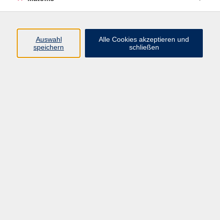
Beruf + IT
Sprachen
Gesundheit
Auswahl
Alle Cookies akzeptieren und
speichern
schließen
Kultur
Junge vhs
im Landkreis ...
Inhalte
Aktuelles
Über uns
Kontakt