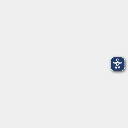
VHS Coburg Stadt und Land
Löwenstrasse 15
96450 Coburg
info@vhs-coburg.de
Tel: 09561 8825-0
Öffnungszeiten
Montag bis Donnerstag:
8–13 Uhr und 13:30–17 Uhr
Freitag:
8–13 Uhr