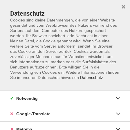
×
Datenschutz
Cookies sind kleine Datenmengen, die von einer Website
gesendet und vom Webbrowser des Nutzers während des
Surfens auf dem Computer des Nutzers gespeichert
Skip to main content
werden. Ihr Browser speichert jede Nachricht in einer
Der Kurs konnte nicht gefunden werden.
kleinen Datei, die Cookie genannt wird. Wenn Sie eine
weitere Seite vom Server anfordern, sendet Ihr Browser
das Cookie an den Server zurück. Cookies wurden als
zuverlässiger Mechanismus für Websites entwickelt, um
Impressum
sich Informationen zu merken oder die Surfaktivitäten des
Datenschutzerklärung
Benutzers aufzuzeichnen. Bitte willigen Sie in die
Verwendung von Cookies ein. Weitere Informationen finden
AGB/Widerrufsbelehrung
Sie in unseren Datenschutzhinweisen.
Datenschutz
Barrierefreiheitserklärung
Widerruf
Notwendig
Programm
Google-Translate
Gesellschaft
Matomo