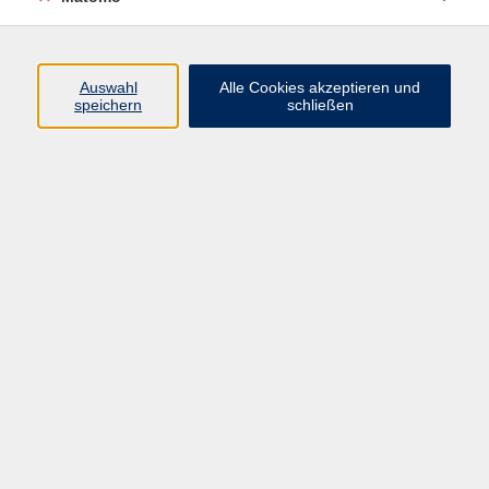
Beruf + IT
Sprachen
Gesundheit
Auswahl
Alle Cookies akzeptieren und
speichern
schließen
Kultur
Junge vhs
im Landkreis ...
Inhalte
Aktuelles
Über uns
Kontakt