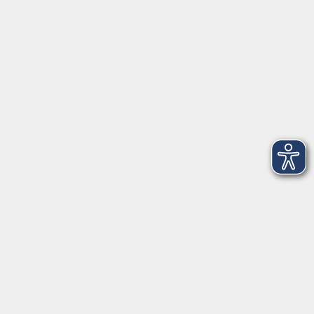
VHS Coburg Stadt und Land
Löwenstrasse 15
96450 Coburg
info@vhs-coburg.de
Tel: 09561 8825-0
Öffnungszeiten
Montag bis Donnerstag:
8–13 Uhr und 13:30–17 Uhr
Freitag:
8–13 Uhr