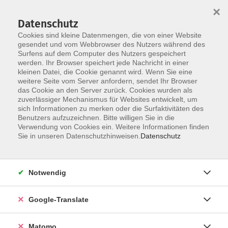
×
Datenschutz
Cookies sind kleine Datenmengen, die von einer Website
gesendet und vom Webbrowser des Nutzers während des
Surfens auf dem Computer des Nutzers gespeichert
Skip to main content
werden. Ihr Browser speichert jede Nachricht in einer
Der Kurs konnte nicht gefunden werden.
kleinen Datei, die Cookie genannt wird. Wenn Sie eine
weitere Seite vom Server anfordern, sendet Ihr Browser
das Cookie an den Server zurück. Cookies wurden als
zuverlässiger Mechanismus für Websites entwickelt, um
Impressum
sich Informationen zu merken oder die Surfaktivitäten des
Datenschutzerklärung
Benutzers aufzuzeichnen. Bitte willigen Sie in die
Verwendung von Cookies ein. Weitere Informationen finden
AGB/Widerrufsbelehrung
Sie in unseren Datenschutzhinweisen.
Datenschutz
Barrierefreiheitserklärung
Widerruf
Notwendig
Programm
Google-Translate
Gesellschaft
Matomo