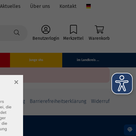
Aktuelles
Über uns
Kontakt
Language
Benutzerlogin
Merkzettel
Warenkorb
Junge vhs
im Landkreis ...
×
fsbelehrung
Barrierefreiheitserklärung
Widerruf
rs
ei, die
ndet
ger
 die
dung