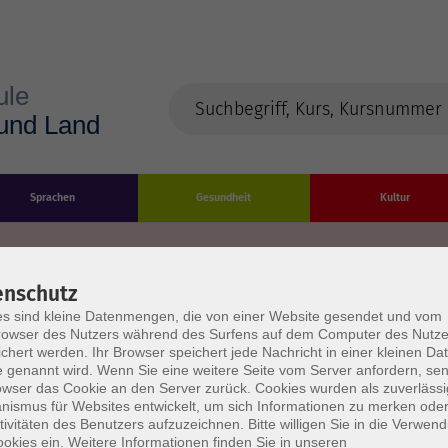
Sprachen
Gesundheit
Kultur
enschutz
s sind kleine Datenmengen, die von einer Website gesendet und vom
Impressum
Datenschutzerklärung
AGB/Widerru
owser des Nutzers während des Surfens auf dem Computer des Nutze
chert werden. Ihr Browser speichert jede Nachricht in einer kleinen Dat
 genannt wird. Wenn Sie eine weitere Seite vom Server anfordern, se
owser das Cookie an den Server zurück. Cookies wurden als zuverlässi
ismus für Websites entwickelt, um sich Informationen zu merken oder
tivitäten des Benutzers aufzuzeichnen. Bitte willigen Sie in die Verwen
okies ein. Weitere Informationen finden Sie in unseren
burg Stadt und Land
Öffnungszeiten