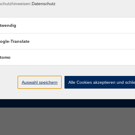
schutzhinweisen.
Datenschutz
rasse 15
Montag bis Donnerstag:
Coburg
8–13 Uhr und 13:30–17 Uhr
twendig
Freitag:
@vhs-coburg.de
8–13 Uhr
ogle-Translate
 09561 8825-0
tomo
Auswahl speichern
Alle Cookies akzeptieren und schl