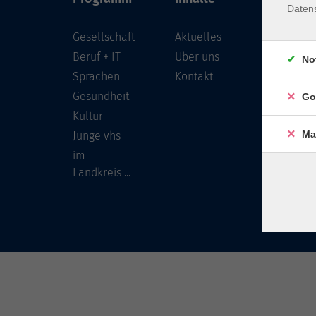
Daten
Gesellschaft
Aktuelles
Löwenst
96450 
Beruf + IT
Über uns
No
Sprachen
Kontakt
info
Gesundheit
Go
Tel:
Kultur
Ma
Junge vhs
im
Landkreis ...