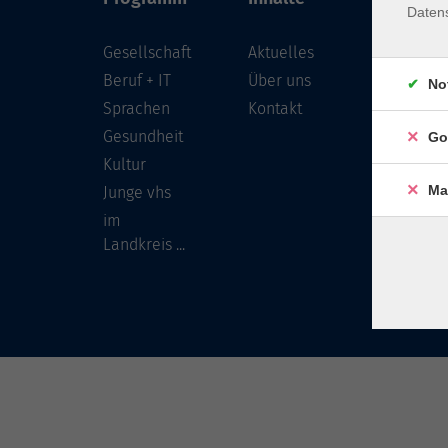
Daten
Gesellschaft
Aktuelles
Löwenst
96450 
Beruf + IT
Über uns
No
Sprachen
Kontakt
info
Gesundheit
Go
Tel:
Kultur
Ma
Junge vhs
im
Landkreis ...