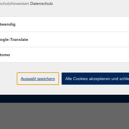
schutzhinweisen.
Datenschutz
rasse 15
Montag bis Donnerstag:
Coburg
8–13 Uhr und 13:30–17 Uhr
twendig
Freitag:
@vhs-coburg.de
8–13 Uhr
ogle-Translate
 09561 8825-0
tomo
Auswahl speichern
Alle Cookies akzeptieren und schl