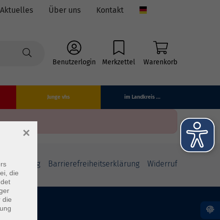
Aktuelles
Über uns
Kontakt
Language
Benutzerlogin
Merkzettel
Warenkorb
Junge vhs
im Landkreis ...
×
fsbelehrung
Barrierefreiheitserklärung
Widerruf
rs
ei, die
ndet
ger
 die
dung