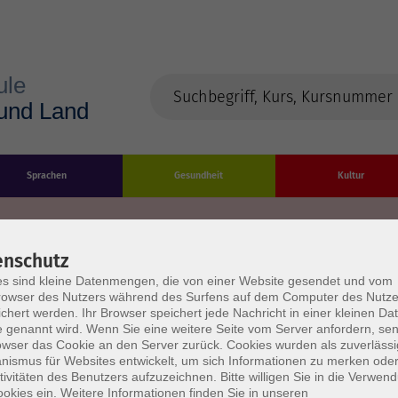
Sprachen
Gesundheit
Kultur
enschutz
s sind kleine Datenmengen, die von einer Website gesendet und vom
Impressum
Datenschutzerklärung
AGB/Widerru
owser des Nutzers während des Surfens auf dem Computer des Nutze
chert werden. Ihr Browser speichert jede Nachricht in einer kleinen Dat
 genannt wird. Wenn Sie eine weitere Seite vom Server anfordern, se
owser das Cookie an den Server zurück. Cookies wurden als zuverlässi
ismus für Websites entwickelt, um sich Informationen zu merken oder
tivitäten des Benutzers aufzuzeichnen. Bitte willigen Sie in die Verwen
okies ein. Weitere Informationen finden Sie in unseren
burg Stadt und Land
Öffnungszeiten