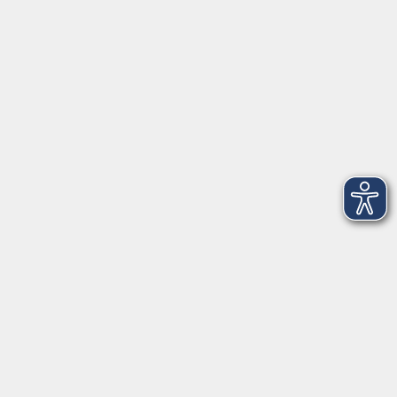
VHS Coburg Stadt und Land
Löwenstrasse 15
96450 Coburg
info@vhs-coburg.de
Tel: 09561 8825-0
Öffnungszeiten
Montag bis Donnerstag:
8–13 Uhr und 13:30–17 Uhr
Freitag:
8–13 Uhr