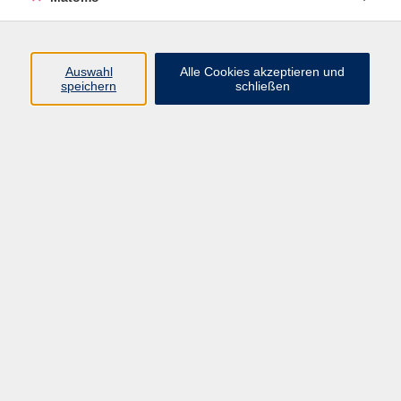
Beruf + IT
Sprachen
Gesundheit
Auswahl
Alle Cookies akzeptieren und
speichern
schließen
Kultur
Junge vhs
im Landkreis ...
Inhalte
Aktuelles
Über uns
Kontakt