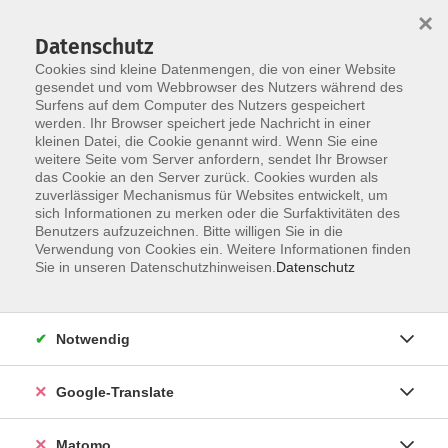
×
Datenschutz
Cookies sind kleine Datenmengen, die von einer Website
gesendet und vom Webbrowser des Nutzers während des
Surfens auf dem Computer des Nutzers gespeichert
Skip to main content
werden. Ihr Browser speichert jede Nachricht in einer
Der Kurs konnte nicht gefunden werden.
kleinen Datei, die Cookie genannt wird. Wenn Sie eine
weitere Seite vom Server anfordern, sendet Ihr Browser
das Cookie an den Server zurück. Cookies wurden als
zuverlässiger Mechanismus für Websites entwickelt, um
Impressum
sich Informationen zu merken oder die Surfaktivitäten des
Datenschutzerklärung
Benutzers aufzuzeichnen. Bitte willigen Sie in die
Verwendung von Cookies ein. Weitere Informationen finden
AGB/Widerrufsbelehrung
Sie in unseren Datenschutzhinweisen.
Datenschutz
Barrierefreiheitserklärung
Widerruf
Notwendig
Programm
Google-Translate
Gesellschaft
Matomo