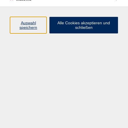
Beruf + IT
Sprachen
Gesundheit
Auswahl
Alle Cookies akzeptieren und
speichern
schließen
Kultur
Junge vhs
im Landkreis ...
Inhalte
Aktuelles
Über uns
Kontakt