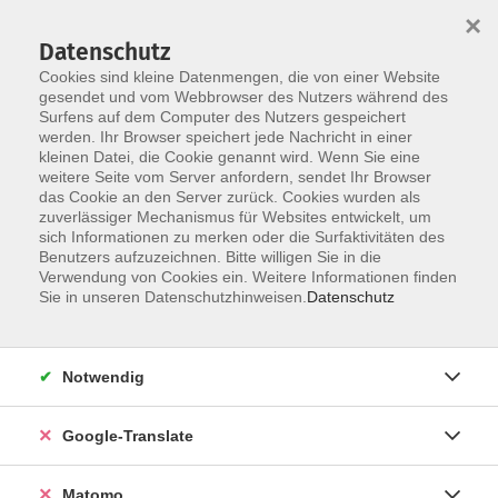
×
Datenschutz
Cookies sind kleine Datenmengen, die von einer Website
gesendet und vom Webbrowser des Nutzers während des
Surfens auf dem Computer des Nutzers gespeichert
Skip to main content
werden. Ihr Browser speichert jede Nachricht in einer
Der Kurs konnte nicht gefunden werden.
kleinen Datei, die Cookie genannt wird. Wenn Sie eine
weitere Seite vom Server anfordern, sendet Ihr Browser
das Cookie an den Server zurück. Cookies wurden als
zuverlässiger Mechanismus für Websites entwickelt, um
Impressum
sich Informationen zu merken oder die Surfaktivitäten des
Datenschutzerklärung
Benutzers aufzuzeichnen. Bitte willigen Sie in die
Verwendung von Cookies ein. Weitere Informationen finden
AGB/Widerrufsbelehrung
Sie in unseren Datenschutzhinweisen.
Datenschutz
Barrierefreiheitserklärung
Widerruf
Notwendig
Programm
Google-Translate
Gesellschaft
Matomo