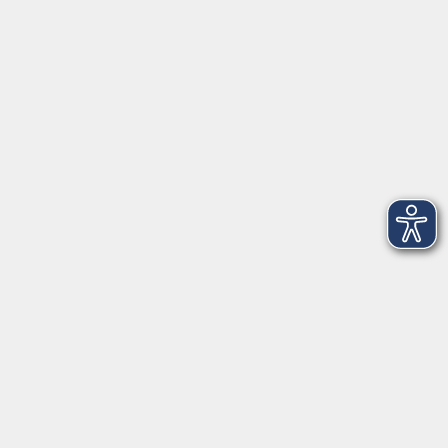
VHS Coburg Stadt und Land
Löwenstrasse 15
96450 Coburg
info@vhs-coburg.de
Tel: 09561 8825-0
Öffnungszeiten
Montag bis Donnerstag:
8–13 Uhr und 13:30–17 Uhr
Freitag:
8–13 Uhr