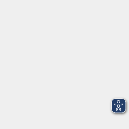
nach Vereinbarung
Klavier lernen – ab 6 Jahren
Termin und Uhrzeit nach Vereinbarung
Keyboard - Anfänger
Wochentag und Uhrzeit nach Vereinbarung
Impressum