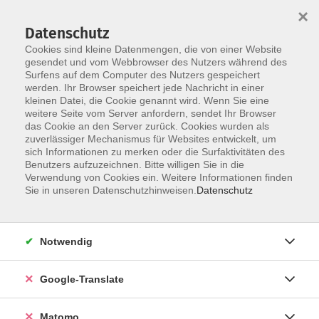
×
Datenschutz
Cookies sind kleine Datenmengen, die von einer Website
gesendet und vom Webbrowser des Nutzers während des
Surfens auf dem Computer des Nutzers gespeichert
Skip to main content
werden. Ihr Browser speichert jede Nachricht in einer
kleinen Datei, die Cookie genannt wird. Wenn Sie eine
Junge VHS
weitere Seite vom Server anfordern, sendet Ihr Browser
das Cookie an den Server zurück. Cookies wurden als
zuverlässiger Mechanismus für Websites entwickelt, um
sich Informationen zu merken oder die Surfaktivitäten des
Benutzers aufzuzeichnen. Bitte willigen Sie in die
Verwendung von Cookies ein. Weitere Informationen finden
Sie in unseren Datenschutzhinweisen.
Datenschutz
34 Kurse
zurück zu Spezial
Notwendig
Im Programmbereich Junge vhs erlernen Kinder
und Jugendliche ganz ohne Leistungsdruck neue
Google-Translate
Fähigkeiten. In entspannter Atmosphäre können
sie kreativ werden, Neues ausprobieren und ihre
Matomo