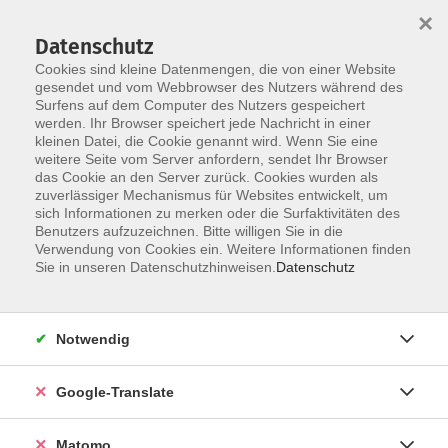
×
Datenschutz
Cookies sind kleine Datenmengen, die von einer Website
gesendet und vom Webbrowser des Nutzers während des
Surfens auf dem Computer des Nutzers gespeichert
Skip to main content
werden. Ihr Browser speichert jede Nachricht in einer
Der Kurs konnte nicht gefunden werden.
kleinen Datei, die Cookie genannt wird. Wenn Sie eine
weitere Seite vom Server anfordern, sendet Ihr Browser
das Cookie an den Server zurück. Cookies wurden als
zuverlässiger Mechanismus für Websites entwickelt, um
Impressum
sich Informationen zu merken oder die Surfaktivitäten des
Datenschutzerklärung
Benutzers aufzuzeichnen. Bitte willigen Sie in die
Verwendung von Cookies ein. Weitere Informationen finden
AGB/Widerrufsbelehrung
Sie in unseren Datenschutzhinweisen.
Datenschutz
Barrierefreiheitserklärung
Widerruf
Notwendig
Programm
Google-Translate
Gesellschaft
Matomo