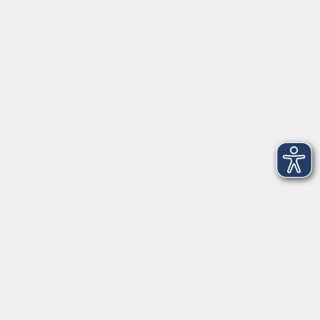
VHS Coburg Stadt und Land
Löwenstrasse 15
96450 Coburg
info@vhs-coburg.de
Tel: 09561 8825-0
Öffnungszeiten
Montag bis Donnerstag:
8–13 Uhr und 13:30–17 Uhr
Freitag:
8–13 Uhr