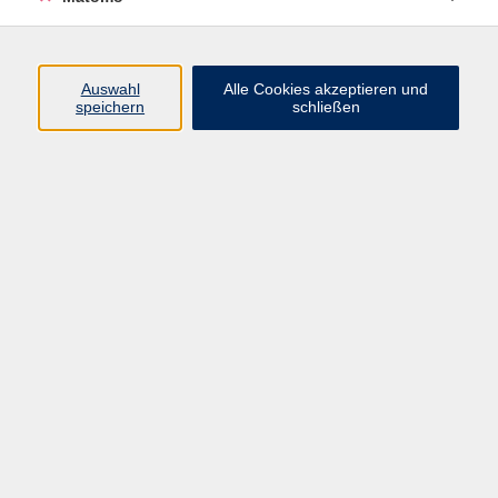
Beruf + IT
Sprachen
Gesundheit
Auswahl
Alle Cookies akzeptieren und
speichern
schließen
Kultur
Junge vhs
im Landkreis ...
Inhalte
Aktuelles
Über uns
Kontakt