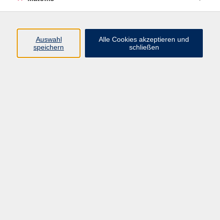
Beruf + IT
Sprachen
Gesundheit
Auswahl
Alle Cookies akzeptieren und
speichern
schließen
Kultur
Junge vhs
im Landkreis ...
Inhalte
Aktuelles
Über uns
Kontakt