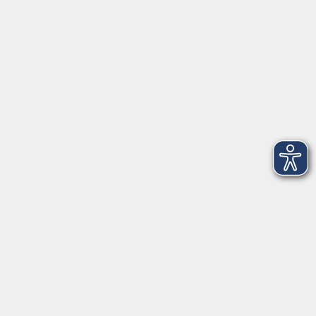
VHS Coburg Stadt und Land
Löwenstrasse 15
96450 Coburg
info@vhs-coburg.de
Tel: 09561 8825-0
Öffnungszeiten
Montag bis Donnerstag:
8–13 Uhr und 13:30–17 Uhr
Freitag:
8–13 Uhr