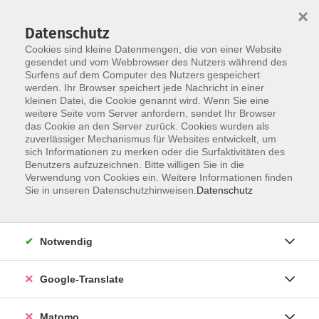
×
Datenschutz
Cookies sind kleine Datenmengen, die von einer Website
gesendet und vom Webbrowser des Nutzers während des
Surfens auf dem Computer des Nutzers gespeichert
Skip to main content
werden. Ihr Browser speichert jede Nachricht in einer
Der Kurs konnte nicht gefunden werden.
kleinen Datei, die Cookie genannt wird. Wenn Sie eine
weitere Seite vom Server anfordern, sendet Ihr Browser
das Cookie an den Server zurück. Cookies wurden als
zuverlässiger Mechanismus für Websites entwickelt, um
Impressum
sich Informationen zu merken oder die Surfaktivitäten des
Datenschutzerklärung
Benutzers aufzuzeichnen. Bitte willigen Sie in die
Verwendung von Cookies ein. Weitere Informationen finden
AGB/Widerrufsbelehrung
Sie in unseren Datenschutzhinweisen.
Datenschutz
Barrierefreiheitserklärung
Widerruf
Notwendig
Programm
Google-Translate
Gesellschaft
Matomo