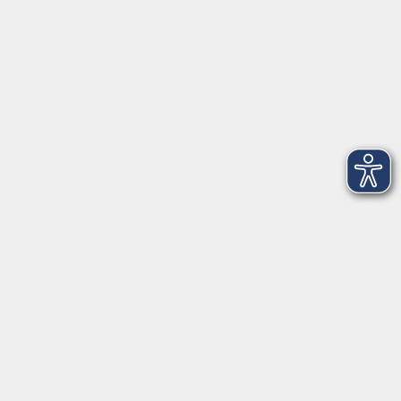
VHS Coburg Stadt und Land
Löwenstrasse 15
96450 Coburg
info@vhs-coburg.de
Tel: 09561 8825-0
Öffnungszeiten
Montag bis Donnerstag:
8–13 Uhr und 13:30–17 Uhr
Freitag:
8–13 Uhr