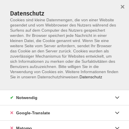
×
Datenschutz
Cookies sind kleine Datenmengen, die von einer Website
gesendet und vom Webbrowser des Nutzers während des
Surfens auf dem Computer des Nutzers gespeichert
Skip to main content
werden. Ihr Browser speichert jede Nachricht in einer
kleinen Datei, die Cookie genannt wird. Wenn Sie eine
Fotografieren
weitere Seite vom Server anfordern, sendet Ihr Browser
das Cookie an den Server zurück. Cookies wurden als
zuverlässiger Mechanismus für Websites entwickelt, um
sich Informationen zu merken oder die Surfaktivitäten des
Benutzers aufzuzeichnen. Bitte willigen Sie in die
Verwendung von Cookies ein. Weitere Informationen finden
Sie in unseren Datenschutzhinweisen.
Datenschutz
0 Kurse
zurück zu Theater und Medien
Notwendig
Oliver Heß
Google-Translate
Kultur, Öffentlichkeitsarbeit
09561 8825-60
oliver.hess@vhs-coburg.de
Matomo