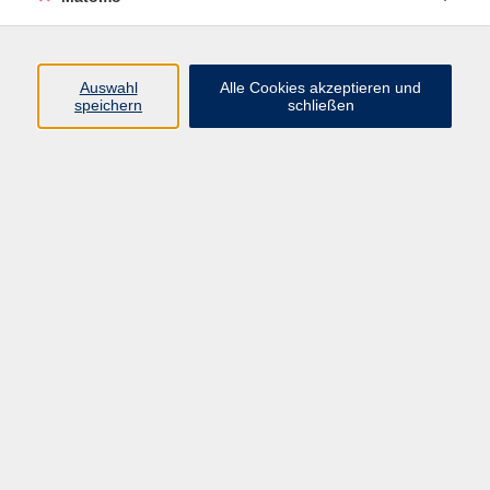
Auswahl
Alle Cookies akzeptieren und
speichern
schließen
Ergebnisse filtern
Derzeit keine passenden Kurse gefunden.
Impressum
Datenschutzerklärung
AGB/Widerrufsbelehrung
Barrierefreiheitserklärung
Widerruf
Programm