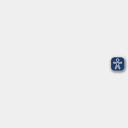
VHS Coburg Stadt und Land
Löwenstrasse 15
96450 Coburg
info@vhs-coburg.de
Tel: 09561 8825-0
Öffnungszeiten
Montag bis Donnerstag:
8–13 Uhr und 13:30–17 Uhr
Freitag:
8–13 Uhr