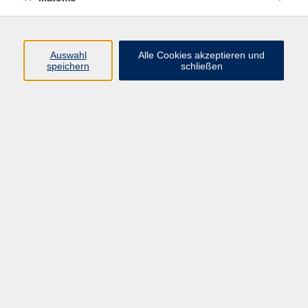
Beruf + IT
Sprachen
Gesundheit
Auswahl
Alle Cookies akzeptieren und
speichern
schließen
Kultur
Junge vhs
im Landkreis ...
Inhalte
Aktuelles
Über uns
Kontakt