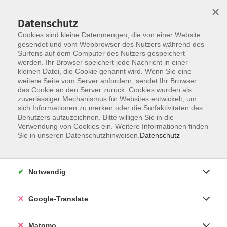
×
Datenschutz
Cookies sind kleine Datenmengen, die von einer Website
gesendet und vom Webbrowser des Nutzers während des
Surfens auf dem Computer des Nutzers gespeichert
Skip to main content
werden. Ihr Browser speichert jede Nachricht in einer
Der Kurs konnte nicht gefunden werden.
kleinen Datei, die Cookie genannt wird. Wenn Sie eine
weitere Seite vom Server anfordern, sendet Ihr Browser
das Cookie an den Server zurück. Cookies wurden als
zuverlässiger Mechanismus für Websites entwickelt, um
Impressum
sich Informationen zu merken oder die Surfaktivitäten des
Datenschutzerklärung
Benutzers aufzuzeichnen. Bitte willigen Sie in die
Verwendung von Cookies ein. Weitere Informationen finden
AGB/Widerrufsbelehrung
Sie in unseren Datenschutzhinweisen.
Datenschutz
Barrierefreiheitserklärung
Widerruf
Notwendig
Programm
Google-Translate
Gesellschaft
Matomo