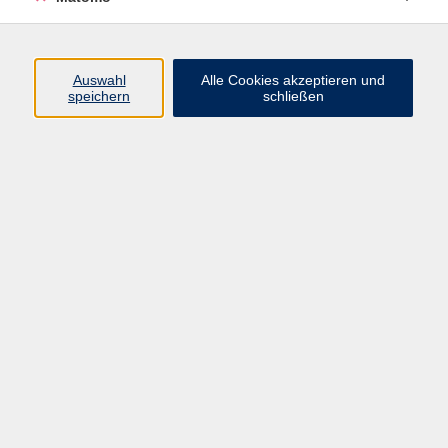
Auswahl
Alle Cookies akzeptieren und
speichern
schließen
Ergebnisse filtern
Derzeit keine passenden Kurse gefunden.
Impressum
Datenschutzerklärung
AGB/Widerrufsbelehrung
Barrierefreiheitserklärung
Widerruf
Programm