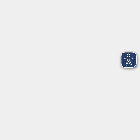
VHS Coburg Stadt und Land
Löwenstrasse 15
96450 Coburg
info@vhs-coburg.de
Tel: 09561 8825-0
Öffnungszeiten
Montag bis Donnerstag:
8–13 Uhr und 13:30–17 Uhr
Freitag:
8–13 Uhr