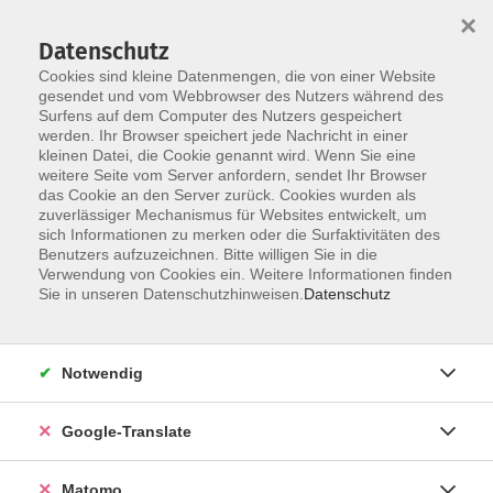
×
Datenschutz
Cookies sind kleine Datenmengen, die von einer Website
gesendet und vom Webbrowser des Nutzers während des
Surfens auf dem Computer des Nutzers gespeichert
Skip to main content
werden. Ihr Browser speichert jede Nachricht in einer
kleinen Datei, die Cookie genannt wird. Wenn Sie eine
Schreiben
weitere Seite vom Server anfordern, sendet Ihr Browser
das Cookie an den Server zurück. Cookies wurden als
zuverlässiger Mechanismus für Websites entwickelt, um
sich Informationen zu merken oder die Surfaktivitäten des
Benutzers aufzuzeichnen. Bitte willigen Sie in die
Verwendung von Cookies ein. Weitere Informationen finden
Sie in unseren Datenschutzhinweisen.
Datenschutz
0 Kurse
zurück zu Literatur und Musik
Notwendig
Oliver Heß
Google-Translate
Kultur, Öffentlichkeitsarbeit
09561 8825-60
oliver.hess@vhs-coburg.de
Matomo