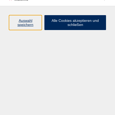
Beruf + IT
Sprachen
Gesundheit
Auswahl
Alle Cookies akzeptieren und
speichern
schließen
Kultur
Junge vhs
im Landkreis ...
Inhalte
Aktuelles
Über uns
Kontakt