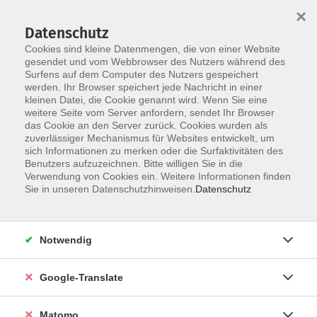
×
Datenschutz
Cookies sind kleine Datenmengen, die von einer Website
gesendet und vom Webbrowser des Nutzers während des
Surfens auf dem Computer des Nutzers gespeichert
Skip to main content
werden. Ihr Browser speichert jede Nachricht in einer
Der Kurs konnte nicht gefunden werden.
kleinen Datei, die Cookie genannt wird. Wenn Sie eine
weitere Seite vom Server anfordern, sendet Ihr Browser
das Cookie an den Server zurück. Cookies wurden als
zuverlässiger Mechanismus für Websites entwickelt, um
Impressum
sich Informationen zu merken oder die Surfaktivitäten des
Datenschutzerklärung
Benutzers aufzuzeichnen. Bitte willigen Sie in die
Verwendung von Cookies ein. Weitere Informationen finden
AGB/Widerrufsbelehrung
Sie in unseren Datenschutzhinweisen.
Datenschutz
Barrierefreiheitserklärung
Widerruf
Notwendig
Programm
Google-Translate
Gesellschaft
Matomo