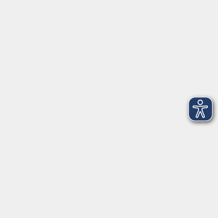
VHS Coburg Stadt und Land
Löwenstrasse 15
96450 Coburg
info@vhs-coburg.de
Tel: 09561 8825-0
Öffnungszeiten
Montag bis Donnerstag:
8–13 Uhr und 13:30–17 Uhr
Freitag:
8–13 Uhr