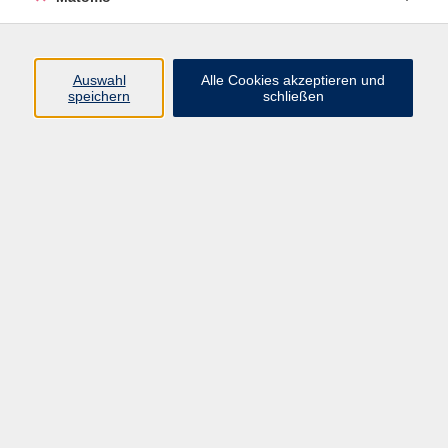
Schon nach wenigen Stunden werden Sie in der Lage
sein, einfache Melodien zu spielen und mit Akkorden zu
begleiten. Es werden keine Notenkenntnisse oder
sonstige Vorkenntnisse vorausgesetzt. Lediglich ein
Auswahl
Alle Cookies akzeptieren und
speichern
schließen
Übungsinstrument muss zu Hause vorhanden sein (Ein
Klavier ist nicht geeignet!).
148,80 €
Gebühr
148.80 Euro ab 2 Personen, 297,50 EUR bei Einzelunterricht,
ohne Ermäßigung
Kursnummer:
5564SE01
Wochentag und Uhrzeit nach Vereinbarung