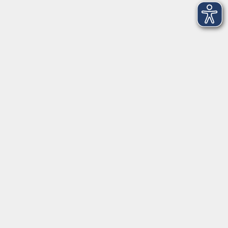
Kontakt
VHS Coburg Stadt und Land
Löwenstrasse 15
96450 Coburg
info@vhs-coburg.de
Tel: 09561 8825-0
Öffnungszeiten
Montag bis Donnerstag:
8–13 Uhr und 13:30–17 Uhr
Freitag: