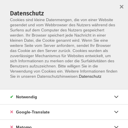
×
Datenschutz
Cookies sind kleine Datenmengen, die von einer Website
gesendet und vom Webbrowser des Nutzers während des
Surfens auf dem Computer des Nutzers gespeichert
Skip to main content
werden. Ihr Browser speichert jede Nachricht in einer
kleinen Datei, die Cookie genannt wird. Wenn Sie eine
weitere Seite vom Server anfordern, sendet Ihr Browser
das Cookie an den Server zurück. Cookies wurden als
zuverlässiger Mechanismus für Websites entwickelt, um
sich Informationen zu merken oder die Surfaktivitäten des
Benutzers aufzuzeichnen. Bitte willigen Sie in die
Verwendung von Cookies ein. Weitere Informationen finden
Sie sind hier:
Sie in unseren Datenschutzhinweisen.
Datenschutz
Kultur
Literatur und Musik
Keyboard
Keyboard - Anfänger
Notwendig
Nach bewährter Methode werden in diesem Anfängerkurs
Google-Translate
die elementaren Grundkenntnisse und Techniken wie
Fingersatz, rhythmisches Zählen und Akkorde vermittelt.
Matomo