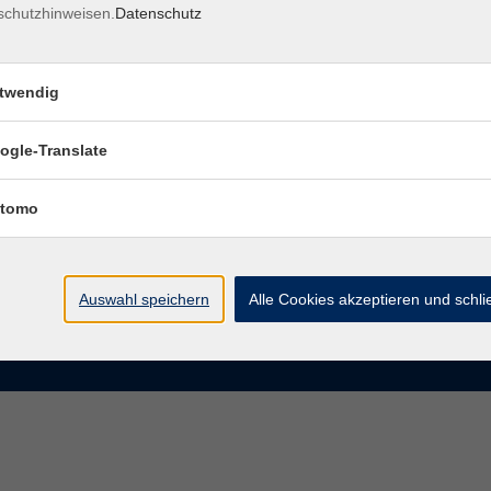
schutzhinweisen.
Datenschutz
rasse 15
Montag bis Donnerstag:
Coburg
8–13 Uhr und 13:30–17 Uhr
twendig
Freitag:
@vhs-coburg.de
8–13 Uhr
ogle-Translate
 09561 8825-0
tomo
Auswahl speichern
Alle Cookies akzeptieren und schl