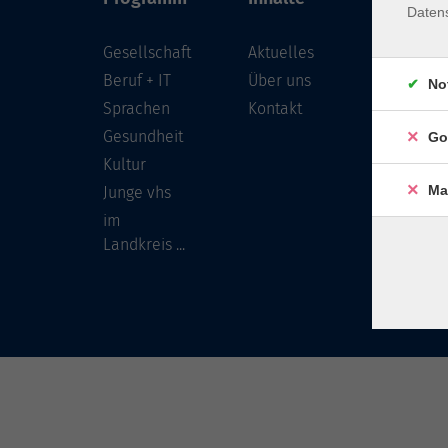
Daten
Gesellschaft
Aktuelles
Löwenst
96450 
Beruf + IT
Über uns
No
Sprachen
Kontakt
info
Gesundheit
Go
Tel:
Kultur
Ma
Junge vhs
im
Landkreis ...