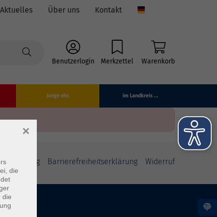
Aktuelles
Über uns
Kontakt
Language
Benutzerlogin
Merkzettel
Warenkorb
Junge vhs
im Landkreis ...
×
fsbelehrung
Barrierefreiheitserklärung
Widerruf
rs
ei, die
ndet
ger
 die
dung