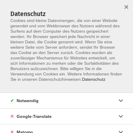
×
Datenschutz
Cookies sind kleine Datenmengen, die von einer Website
gesendet und vom Webbrowser des Nutzers während des
Surfens auf dem Computer des Nutzers gespeichert
Skip to main content
werden. Ihr Browser speichert jede Nachricht in einer
Der Kurs konnte nicht gefunden werden.
kleinen Datei, die Cookie genannt wird. Wenn Sie eine
weitere Seite vom Server anfordern, sendet Ihr Browser
das Cookie an den Server zurück. Cookies wurden als
zuverlässiger Mechanismus für Websites entwickelt, um
Impressum
sich Informationen zu merken oder die Surfaktivitäten des
Datenschutzerklärung
Benutzers aufzuzeichnen. Bitte willigen Sie in die
Verwendung von Cookies ein. Weitere Informationen finden
AGB/Widerrufsbelehrung
Sie in unseren Datenschutzhinweisen.
Datenschutz
Barrierefreiheitserklärung
Widerruf
Notwendig
Programm
Google-Translate
Gesellschaft
Matomo