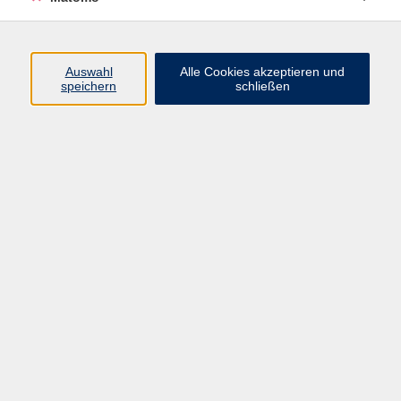
Beruf + IT
Sprachen
Gesundheit
Auswahl
Alle Cookies akzeptieren und
speichern
schließen
Kultur
Junge vhs
im Landkreis ...
Inhalte
Aktuelles
Über uns
Kontakt