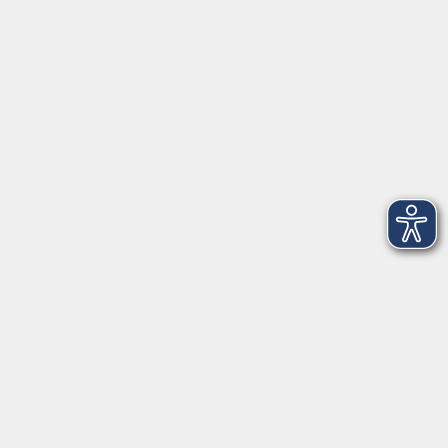
VHS Coburg Stadt und Land
Löwenstrasse 15
96450 Coburg
info@vhs-coburg.de
Tel: 09561 8825-0
Öffnungszeiten
Montag bis Donnerstag:
8–13 Uhr und 13:30–17 Uhr
Freitag:
8–13 Uhr