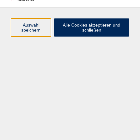
Beruf + IT
Sprachen
Gesundheit
Auswahl
Alle Cookies akzeptieren und
speichern
schließen
Kultur
Junge vhs
im Landkreis ...
Inhalte
Aktuelles
Über uns
Kontakt