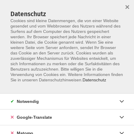
×
Datenschutz
Cookies sind kleine Datenmengen, die von einer Website
gesendet und vom Webbrowser des Nutzers während des
Surfens auf dem Computer des Nutzers gespeichert
Skip to main content
werden. Ihr Browser speichert jede Nachricht in einer
Der Kurs konnte nicht gefunden werden.
kleinen Datei, die Cookie genannt wird. Wenn Sie eine
weitere Seite vom Server anfordern, sendet Ihr Browser
das Cookie an den Server zurück. Cookies wurden als
zuverlässiger Mechanismus für Websites entwickelt, um
Impressum
sich Informationen zu merken oder die Surfaktivitäten des
Datenschutzerklärung
Benutzers aufzuzeichnen. Bitte willigen Sie in die
Verwendung von Cookies ein. Weitere Informationen finden
AGB/Widerrufsbelehrung
Sie in unseren Datenschutzhinweisen.
Datenschutz
Barrierefreiheitserklärung
Widerruf
Notwendig
Programm
Google-Translate
Gesellschaft
Matomo