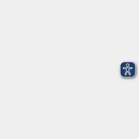
VHS Coburg Stadt und Land
Löwenstrasse 15
96450 Coburg
info@vhs-coburg.de
Tel: 09561 8825-0
Öffnungszeiten
Montag bis Donnerstag:
8–13 Uhr und 13:30–17 Uhr
Freitag:
8–13 Uhr