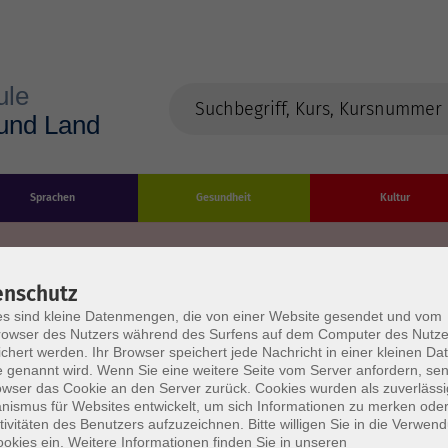
Sprachen
Gesundheit
Kultur
enschutz
s sind kleine Datenmengen, die von einer Website gesendet und vom
Impressum
Datenschutzerklärung
AGB/Widerru
owser des Nutzers während des Surfens auf dem Computer des Nutze
chert werden. Ihr Browser speichert jede Nachricht in einer kleinen Dat
 genannt wird. Wenn Sie eine weitere Seite vom Server anfordern, se
owser das Cookie an den Server zurück. Cookies wurden als zuverlässi
ismus für Websites entwickelt, um sich Informationen zu merken oder
tivitäten des Benutzers aufzuzeichnen. Bitte willigen Sie in die Verwen
okies ein. Weitere Informationen finden Sie in unseren
burg Stadt und Land
Öffnungszeiten