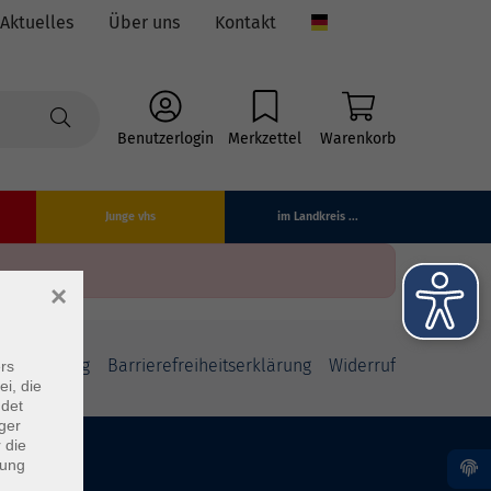
Aktuelles
Über uns
Kontakt
Language
Benutzerlogin
Merkzettel
Warenkorb
Junge vhs
im Landkreis ...
×
fsbelehrung
Barrierefreiheitserklärung
Widerruf
rs
ei, die
ndet
ger
 die
dung