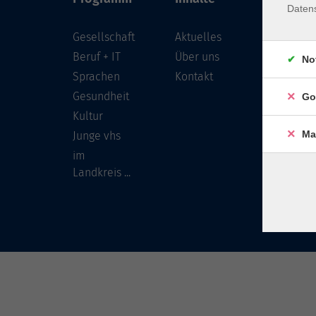
Daten
Gesellschaft
Aktuelles
Löwenst
96450 
Beruf + IT
Über uns
No
Sprachen
Kontakt
info
Gesundheit
Go
Tel:
Kultur
Ma
Junge vhs
im
Landkreis ...