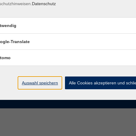
schutzhinweisen.
Datenschutz
rasse 15
Montag bis Donnerstag:
Coburg
8–13 Uhr und 13:30–17 Uhr
twendig
Freitag:
@vhs-coburg.de
8–13 Uhr
ogle-Translate
 09561 8825-0
tomo
Auswahl speichern
Alle Cookies akzeptieren und schl