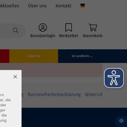
Aktuelles
Über uns
Kontakt
Language
Benutzerlogin
Merkzettel
Warenkorb
Junge vhs
im Landkreis ...
×
fsbelehrung
Barrierefreiheitserklärung
Widerruf
rs
ei, die
ndet
ger
 die
dung