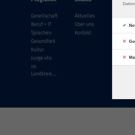
Daten
Gesellschaft
Aktuelles
Löwenst
96450 
Beruf + IT
Über uns
No
Sprachen
Kontakt
info
Gesundheit
Go
Tel:
Kultur
Ma
Junge vhs
im
Landkreis ...