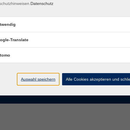
schutzhinweisen.
Datenschutz
rasse 15
Montag bis Donnerstag:
Coburg
8–13 Uhr und 13:30–17 Uhr
twendig
Freitag:
@vhs-coburg.de
8–13 Uhr
ogle-Translate
 09561 8825-0
tomo
Auswahl speichern
Alle Cookies akzeptieren und schl