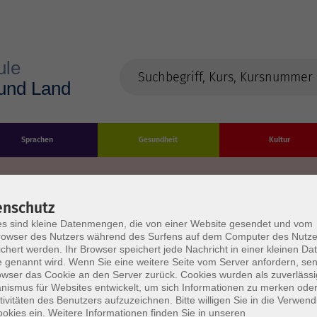
Sprachen
Gesundheit
Kultur
enschutz
s sind kleine Datenmengen, die von einer Website gesendet und vom
Impressum
Datenschutzerklärung
AGB/Widerru
owser des Nutzers während des Surfens auf dem Computer des Nutze
chert werden. Ihr Browser speichert jede Nachricht in einer kleinen Dat
 genannt wird. Wenn Sie eine weitere Seite vom Server anfordern, se
owser das Cookie an den Server zurück. Cookies wurden als zuverlässi
ismus für Websites entwickelt, um sich Informationen zu merken oder
tivitäten des Benutzers aufzuzeichnen. Bitte willigen Sie in die Verwen
okies ein. Weitere Informationen finden Sie in unseren
burg Stadt und Land
Öffnungszeiten