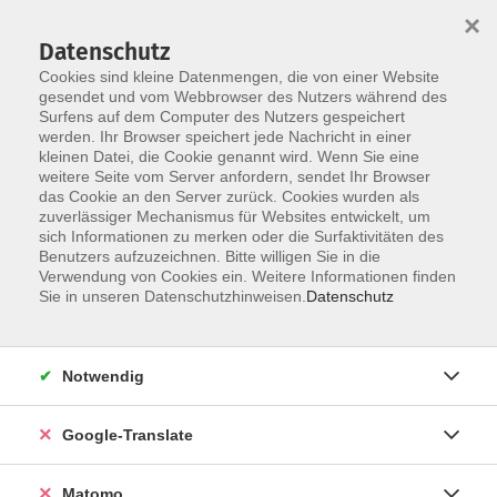
×
Datenschutz
Cookies sind kleine Datenmengen, die von einer Website
gesendet und vom Webbrowser des Nutzers während des
Surfens auf dem Computer des Nutzers gespeichert
Skip to main content
werden. Ihr Browser speichert jede Nachricht in einer
Der Kurs konnte nicht gefunden werden.
kleinen Datei, die Cookie genannt wird. Wenn Sie eine
weitere Seite vom Server anfordern, sendet Ihr Browser
das Cookie an den Server zurück. Cookies wurden als
zuverlässiger Mechanismus für Websites entwickelt, um
Impressum
sich Informationen zu merken oder die Surfaktivitäten des
Datenschutzerklärung
Benutzers aufzuzeichnen. Bitte willigen Sie in die
Verwendung von Cookies ein. Weitere Informationen finden
AGB/Widerrufsbelehrung
Sie in unseren Datenschutzhinweisen.
Datenschutz
Barrierefreiheitserklärung
Widerruf
Notwendig
Programm
Google-Translate
Gesellschaft
Matomo