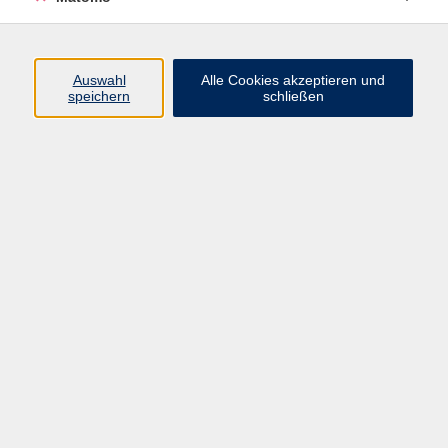
Beruf + IT
Sprachen
Gesundheit
Auswahl
Alle Cookies akzeptieren und
speichern
schließen
Kultur
Junge vhs
im Landkreis ...
Inhalte
Aktuelles
Über uns
Kontakt