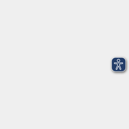
VHS Coburg Stadt und Land
Löwenstrasse 15
96450 Coburg
info@vhs-coburg.de
Tel: 09561 8825-0
Öffnungszeiten
Montag bis Donnerstag:
8–13 Uhr und 13:30–17 Uhr
Freitag:
8–13 Uhr