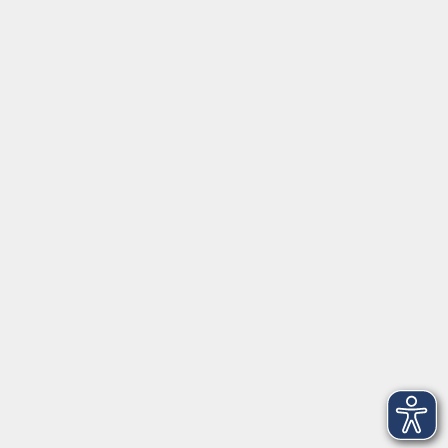
Gesellschaft
Beruf + IT
Sprachen
Gesundheit
Kultur
Junge vhs
im Landkreis ...
Inhalte
Aktuelles
Über uns
Kontakt