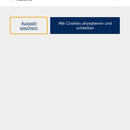
Ihnen die Möglichkeit, das Tempo zu bestimmen.
Notenkenntnis ist keine Voraussetzung!
Auswahl
Alle Cookies akzeptieren und
speichern
schließen
297,50 €
Gebühr
297.50 Euro ab 1 Personen, bei 30 Min. Einzelunterricht, ohne
Ermäßigung
Kursnummer:
5568SE02
Beginn nach Vereinbarung, Montag, 14:30 - 15:00
Uhr
Dozent*in:
Tim Schäftlein