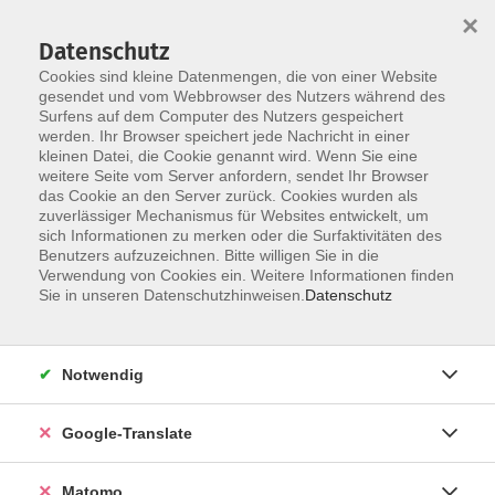
×
Datenschutz
Cookies sind kleine Datenmengen, die von einer Website
gesendet und vom Webbrowser des Nutzers während des
Surfens auf dem Computer des Nutzers gespeichert
Skip to main content
werden. Ihr Browser speichert jede Nachricht in einer
kleinen Datei, die Cookie genannt wird. Wenn Sie eine
weitere Seite vom Server anfordern, sendet Ihr Browser
das Cookie an den Server zurück. Cookies wurden als
zuverlässiger Mechanismus für Websites entwickelt, um
sich Informationen zu merken oder die Surfaktivitäten des
Benutzers aufzuzeichnen. Bitte willigen Sie in die
Verwendung von Cookies ein. Weitere Informationen finden
Sie sind hier:
Sie in unseren Datenschutzhinweisen.
Datenschutz
Kultur
Klavier - Anfänger
Notwendig
Dieser Kurs richtet sich an Anfänger, die schon lange den
Google-Translate
Wunsch haben Klavier zu spielen und sich diesen Wunsch
nun endlich erfüllen wollen. Der Einzelunterricht bietet
Matomo