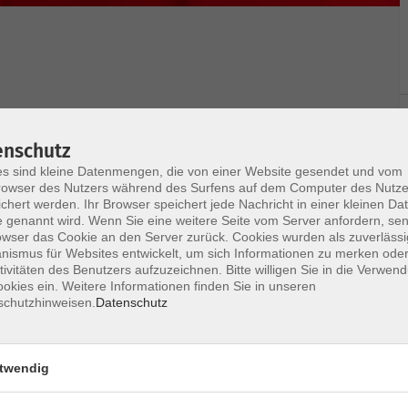
gerkurs die elementaren Grundkenntnisse und
enschutz
nd Akkorde vermittelt. Schon nach wenigen Stunden
s sind kleine Datenmengen, die von einer Website gesendet und vom
u spielen und mit Akkorden zu begleiten. Es werden
owser des Nutzers während des Surfens auf dem Computer des Nutze
se vorausgesetzt. Lediglich ein Übungsinstrument
chert werden. Ihr Browser speichert jede Nachricht in einer kleinen Dat
t geeignet!).
 genannt wird. Wenn Sie eine weitere Seite vom Server anfordern, se
owser das Cookie an den Server zurück. Cookies wurden als zuverlässi
ismus für Websites entwickelt, um sich Informationen zu merken oder
tivitäten des Benutzers aufzuzeichnen. Bitte willigen Sie in die Verwen
okies ein. Weitere Informationen finden Sie in unseren
schutzhinweisen.
Datenschutz
Ort / Raum
twendig
– 20:30 Uhr