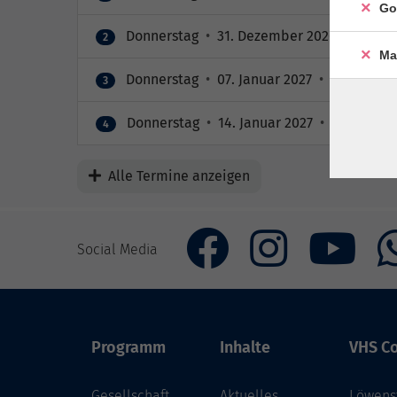
Go
Donnerstag
•
31. Dezember 2026
•
20:00 
2
Ma
Donnerstag
•
07. Januar 2027
•
20:00 – 20
3
Donnerstag
•
14. Januar 2027
•
20:00 – 20
4
Alle Termine anzeigen
Social Media
Programm
Inhalte
VHS Co
Gesellschaft
Aktuelles
Löwenst