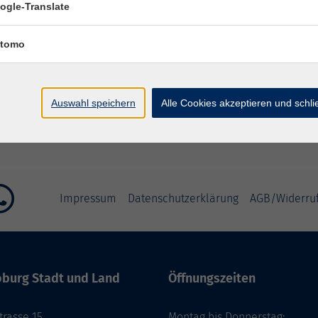
ogle-Translate
– 20:30 Uhr
tomo
:30 Uhr
:30 Uhr
Auswahl speichern
Alle Cookies akzeptieren und schl
Impressum
Datenschutzerklärung
AGB/Widerru
burg Stadt und Land
Öffnungszeiten
rasse 15
Montag bis Donnerstag: