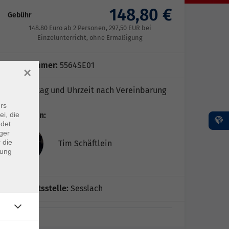
148,80 €
Gebühr
148.80 Euro ab 2 Personen, 297,50 EUR bei
Einzelunterricht, ohne Ermäßigung
Kursnummer:
5564SE01
×
Wochentag und Uhrzeit nach Vereinbarung
rs
ei, die
Dozent*in:
ndet
ger
 die
Tim Schäftlein
dung
Geschäftsstelle:
Sesslach