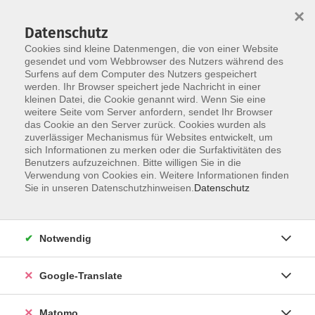
×
Datenschutz
Cookies sind kleine Datenmengen, die von einer Website
gesendet und vom Webbrowser des Nutzers während des
Surfens auf dem Computer des Nutzers gespeichert
Skip to main content
werden. Ihr Browser speichert jede Nachricht in einer
Der Kurs konnte nicht gefunden werden.
kleinen Datei, die Cookie genannt wird. Wenn Sie eine
weitere Seite vom Server anfordern, sendet Ihr Browser
das Cookie an den Server zurück. Cookies wurden als
zuverlässiger Mechanismus für Websites entwickelt, um
Impressum
sich Informationen zu merken oder die Surfaktivitäten des
Datenschutzerklärung
Benutzers aufzuzeichnen. Bitte willigen Sie in die
Verwendung von Cookies ein. Weitere Informationen finden
AGB/Widerrufsbelehrung
Sie in unseren Datenschutzhinweisen.
Datenschutz
Barrierefreiheitserklärung
Widerruf
Notwendig
Programm
Google-Translate
Gesellschaft
Matomo