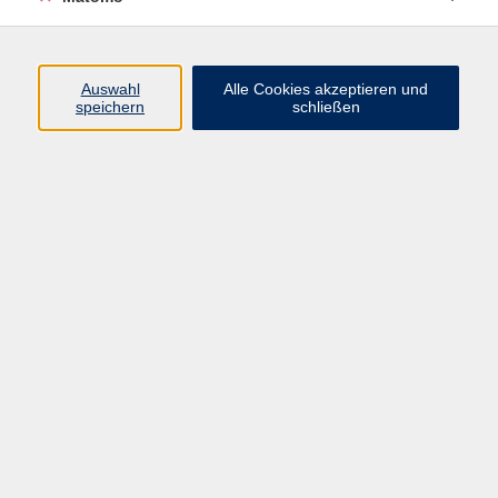
Beruf + IT
Sprachen
Gesundheit
Auswahl
Alle Cookies akzeptieren und
speichern
schließen
Kultur
Junge vhs
im Landkreis ...
Inhalte
Aktuelles
Über uns
Kontakt