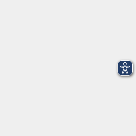
VHS Coburg Stadt und Land
Löwenstrasse 15
96450 Coburg
info@vhs-coburg.de
Tel: 09561 8825-0
Öffnungszeiten
Montag bis Donnerstag:
8–13 Uhr und 13:30–17 Uhr
Freitag:
8–13 Uhr