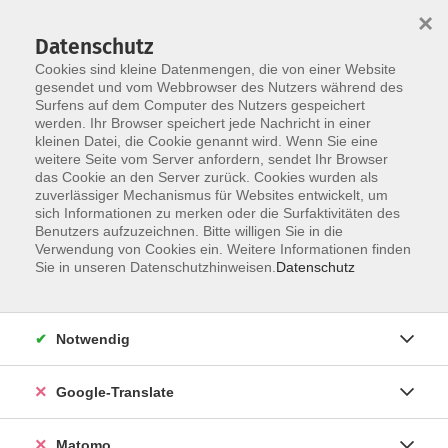
×
Datenschutz
Cookies sind kleine Datenmengen, die von einer Website
gesendet und vom Webbrowser des Nutzers während des
Surfens auf dem Computer des Nutzers gespeichert
Skip to main content
werden. Ihr Browser speichert jede Nachricht in einer
Der Kurs konnte nicht gefunden werden.
kleinen Datei, die Cookie genannt wird. Wenn Sie eine
weitere Seite vom Server anfordern, sendet Ihr Browser
das Cookie an den Server zurück. Cookies wurden als
zuverlässiger Mechanismus für Websites entwickelt, um
Impressum
sich Informationen zu merken oder die Surfaktivitäten des
Datenschutzerklärung
Benutzers aufzuzeichnen. Bitte willigen Sie in die
Verwendung von Cookies ein. Weitere Informationen finden
AGB/Widerrufsbelehrung
Sie in unseren Datenschutzhinweisen.
Datenschutz
Barrierefreiheitserklärung
Widerruf
Notwendig
Programm
Google-Translate
Gesellschaft
Matomo