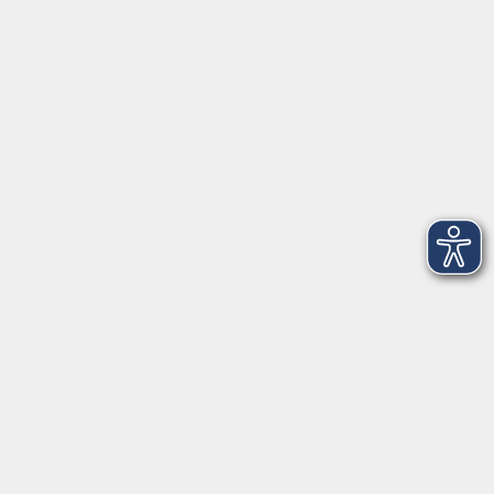
VHS Coburg Stadt und Land
Löwenstrasse 15
96450 Coburg
info@vhs-coburg.de
Tel: 09561 8825-0
Öffnungszeiten
Montag bis Donnerstag:
8–13 Uhr und 13:30–17 Uhr
Freitag:
8–13 Uhr