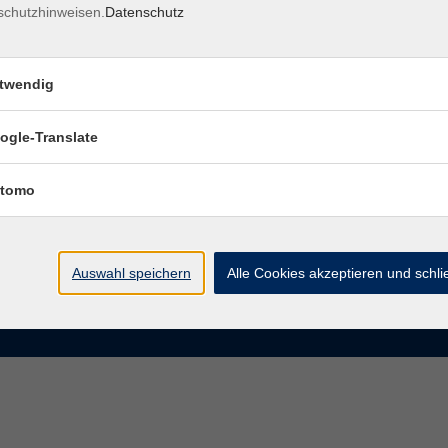
schutzhinweisen.
Datenschutz
rasse 15
Montag bis Donnerstag:
Coburg
8–13 Uhr und 13:30–17 Uhr
twendig
Freitag:
@vhs-coburg.de
8–13 Uhr
ogle-Translate
 09561 8825-0
tomo
Auswahl speichern
Alle Cookies akzeptieren und schl