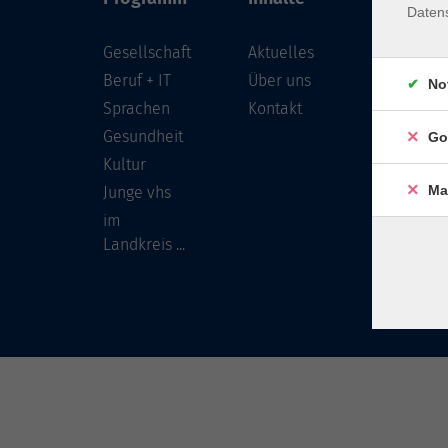
Daten
Gesellschaft
Aktuelles
Löwenst
96450 
Beruf + IT
Über uns
No
Sprachen
Kontakt
info
Gesundheit
Go
Tel:
Kultur
Ma
Junge vhs
im
Landkreis ...