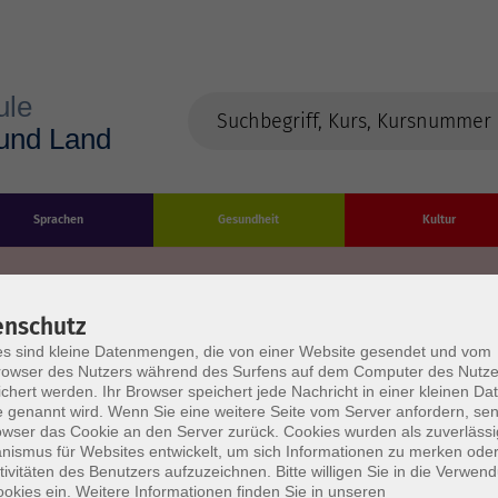
Sprachen
Gesundheit
Kultur
enschutz
s sind kleine Datenmengen, die von einer Website gesendet und vom
Impressum
Datenschutzerklärung
AGB/Widerru
owser des Nutzers während des Surfens auf dem Computer des Nutze
chert werden. Ihr Browser speichert jede Nachricht in einer kleinen Dat
 genannt wird. Wenn Sie eine weitere Seite vom Server anfordern, se
owser das Cookie an den Server zurück. Cookies wurden als zuverlässi
ismus für Websites entwickelt, um sich Informationen zu merken oder
tivitäten des Benutzers aufzuzeichnen. Bitte willigen Sie in die Verwen
okies ein. Weitere Informationen finden Sie in unseren
burg Stadt und Land
Öffnungszeiten