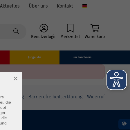
Aktuelles
Über uns
Kontakt
Language
Benutzerlogin
Merkzettel
Warenkorb
Junge vhs
im Landkreis ...
×
fsbelehrung
Barrierefreiheitserklärung
Widerruf
rs
ei, die
ndet
ger
 die
dung