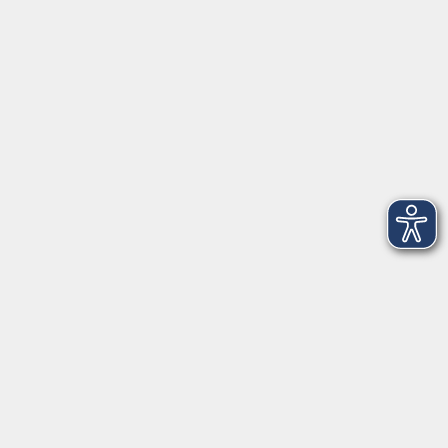
VHS Coburg Stadt und Land
Löwenstrasse 15
96450 Coburg
info@vhs-coburg.de
Tel: 09561 8825-0
Öffnungszeiten
Montag bis Donnerstag:
8–13 Uhr und 13:30–17 Uhr
Freitag:
8–13 Uhr