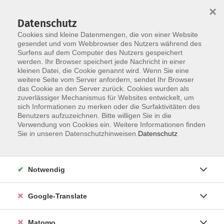
×
Datenschutz
Cookies sind kleine Datenmengen, die von einer Website
gesendet und vom Webbrowser des Nutzers während des
Surfens auf dem Computer des Nutzers gespeichert
Skip to main content
werden. Ihr Browser speichert jede Nachricht in einer
Der Kurs konnte nicht gefunden werden.
kleinen Datei, die Cookie genannt wird. Wenn Sie eine
weitere Seite vom Server anfordern, sendet Ihr Browser
das Cookie an den Server zurück. Cookies wurden als
zuverlässiger Mechanismus für Websites entwickelt, um
Impressum
sich Informationen zu merken oder die Surfaktivitäten des
Datenschutzerklärung
Benutzers aufzuzeichnen. Bitte willigen Sie in die
Verwendung von Cookies ein. Weitere Informationen finden
AGB/Widerrufsbelehrung
Sie in unseren Datenschutzhinweisen.
Datenschutz
Barrierefreiheitserklärung
Widerruf
Notwendig
Programm
Google-Translate
Gesellschaft
Matomo