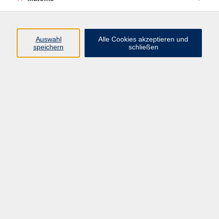
Beruf + IT
Sprachen
Gesundheit
Auswahl
Alle Cookies akzeptieren und
speichern
schließen
Kultur
Junge vhs
im Landkreis ...
Inhalte
Aktuelles
Über uns
Kontakt