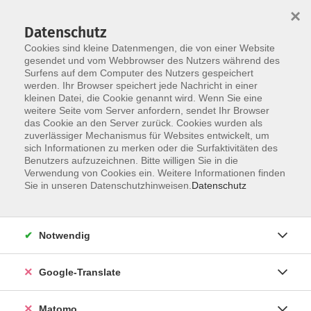
×
Datenschutz
Cookies sind kleine Datenmengen, die von einer Website
gesendet und vom Webbrowser des Nutzers während des
Surfens auf dem Computer des Nutzers gespeichert
Skip to main content
werden. Ihr Browser speichert jede Nachricht in einer
Der Kurs konnte nicht gefunden werden.
kleinen Datei, die Cookie genannt wird. Wenn Sie eine
weitere Seite vom Server anfordern, sendet Ihr Browser
das Cookie an den Server zurück. Cookies wurden als
zuverlässiger Mechanismus für Websites entwickelt, um
Impressum
sich Informationen zu merken oder die Surfaktivitäten des
Datenschutzerklärung
Benutzers aufzuzeichnen. Bitte willigen Sie in die
Verwendung von Cookies ein. Weitere Informationen finden
AGB/Widerrufsbelehrung
Sie in unseren Datenschutzhinweisen.
Datenschutz
Barrierefreiheitserklärung
Widerruf
Notwendig
Programm
Google-Translate
Gesellschaft
Matomo