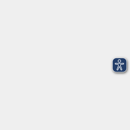
VHS Coburg Stadt und Land
Löwenstrasse 15
96450 Coburg
info@vhs-coburg.de
Tel: 09561 8825-0
Öffnungszeiten
Montag bis Donnerstag:
8–13 Uhr und 13:30–17 Uhr
Freitag:
8–13 Uhr