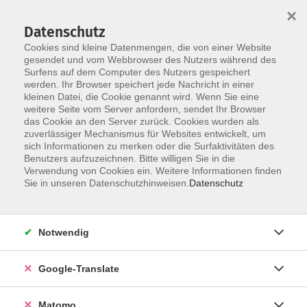
×
Datenschutz
Cookies sind kleine Datenmengen, die von einer Website
gesendet und vom Webbrowser des Nutzers während des
Surfens auf dem Computer des Nutzers gespeichert
Skip to main content
werden. Ihr Browser speichert jede Nachricht in einer
Der Kurs konnte nicht gefunden werden.
kleinen Datei, die Cookie genannt wird. Wenn Sie eine
weitere Seite vom Server anfordern, sendet Ihr Browser
das Cookie an den Server zurück. Cookies wurden als
zuverlässiger Mechanismus für Websites entwickelt, um
Impressum
sich Informationen zu merken oder die Surfaktivitäten des
Datenschutzerklärung
Benutzers aufzuzeichnen. Bitte willigen Sie in die
Verwendung von Cookies ein. Weitere Informationen finden
AGB/Widerrufsbelehrung
Sie in unseren Datenschutzhinweisen.
Datenschutz
Barrierefreiheitserklärung
Widerruf
Notwendig
Programm
Google-Translate
Gesellschaft
Matomo