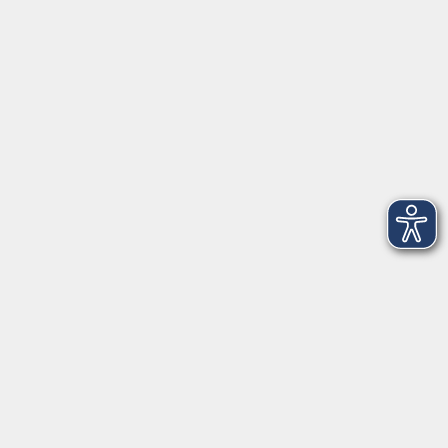
VHS Coburg Stadt und Land
Löwenstrasse 15
96450 Coburg
info@vhs-coburg.de
Tel: 09561 8825-0
Öffnungszeiten
Montag bis Donnerstag:
8–13 Uhr und 13:30–17 Uhr
Freitag:
8–13 Uhr