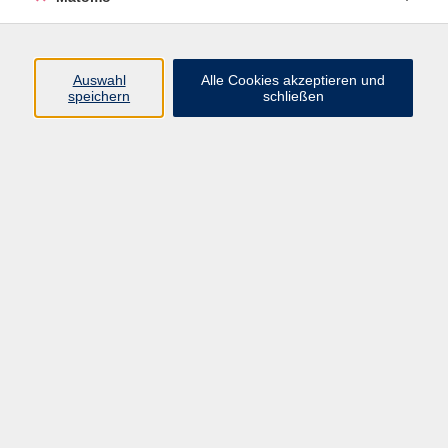
Beruf + IT
Sprachen
Gesundheit
Auswahl
Alle Cookies akzeptieren und
speichern
schließen
Kultur
Junge vhs
im Landkreis ...
Inhalte
Aktuelles
Über uns
Kontakt