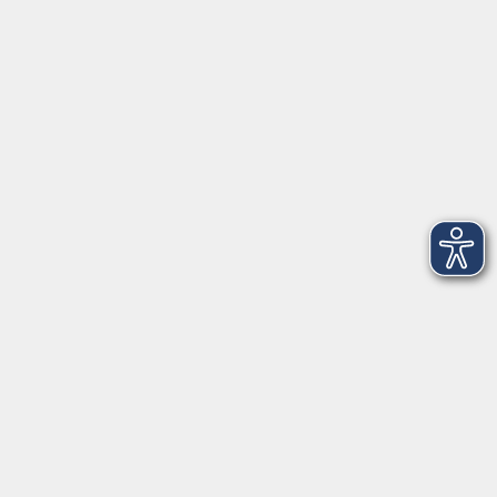
VHS Coburg Stadt und Land
Löwenstrasse 15
96450 Coburg
info@vhs-coburg.de
Tel: 09561 8825-0
Öffnungszeiten
Montag bis Donnerstag:
8–13 Uhr und 13:30–17 Uhr
Freitag:
8–13 Uhr