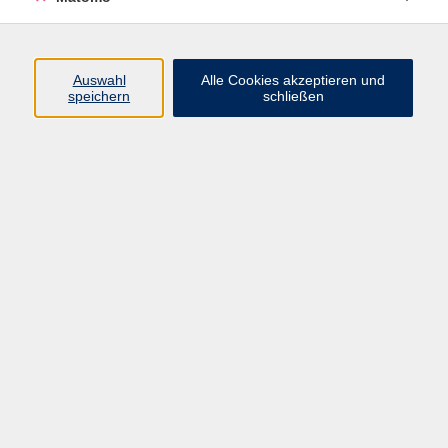
Beruf + IT
Sprachen
Gesundheit
Auswahl
Alle Cookies akzeptieren und
speichern
schließen
Kultur
Junge vhs
im Landkreis ...
Inhalte
Aktuelles
Über uns
Kontakt