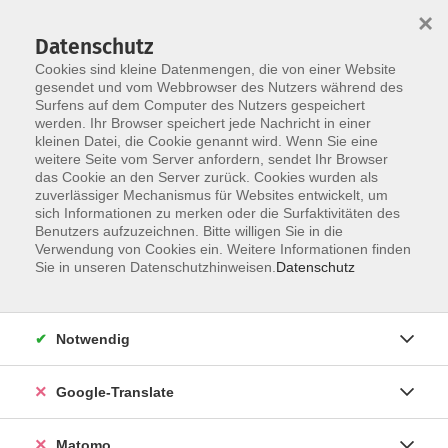
×
Datenschutz
Cookies sind kleine Datenmengen, die von einer Website
gesendet und vom Webbrowser des Nutzers während des
Surfens auf dem Computer des Nutzers gespeichert
Skip to main content
werden. Ihr Browser speichert jede Nachricht in einer
Der Kurs konnte nicht gefunden werden.
kleinen Datei, die Cookie genannt wird. Wenn Sie eine
weitere Seite vom Server anfordern, sendet Ihr Browser
das Cookie an den Server zurück. Cookies wurden als
zuverlässiger Mechanismus für Websites entwickelt, um
Impressum
sich Informationen zu merken oder die Surfaktivitäten des
Datenschutzerklärung
Benutzers aufzuzeichnen. Bitte willigen Sie in die
Verwendung von Cookies ein. Weitere Informationen finden
AGB/Widerrufsbelehrung
Sie in unseren Datenschutzhinweisen.
Datenschutz
Barrierefreiheitserklärung
Widerruf
Notwendig
Programm
Google-Translate
Gesellschaft
Matomo