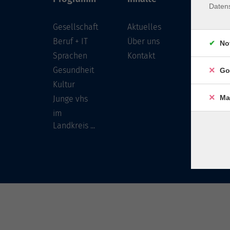
Daten
Gesellschaft
Aktuelles
Löwenst
96450 
Beruf + IT
Über uns
No
Sprachen
Kontakt
info
Gesundheit
Go
Tel:
Kultur
Ma
Junge vhs
im
Landkreis ...