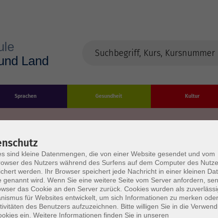
Sprachen
Gesundheit
Kultur
enschutz
s sind kleine Datenmengen, die von einer Website gesendet und vom
Impressum
Datenschutzerklärung
AGB/Widerru
owser des Nutzers während des Surfens auf dem Computer des Nutze
chert werden. Ihr Browser speichert jede Nachricht in einer kleinen Dat
 genannt wird. Wenn Sie eine weitere Seite vom Server anfordern, se
owser das Cookie an den Server zurück. Cookies wurden als zuverlässi
ismus für Websites entwickelt, um sich Informationen zu merken oder
tivitäten des Benutzers aufzuzeichnen. Bitte willigen Sie in die Verwen
okies ein. Weitere Informationen finden Sie in unseren
burg Stadt und Land
Öffnungszeiten