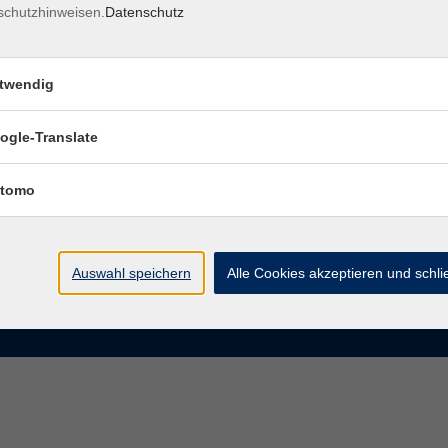
schutzhinweisen.
Datenschutz
rasse 15
Montag bis Donnerstag:
Coburg
8–13 Uhr und 13:30–17 Uhr
twendig
Freitag:
@vhs-coburg.de
8–13 Uhr
ogle-Translate
 09561 8825-0
tomo
Auswahl speichern
Alle Cookies akzeptieren und schl