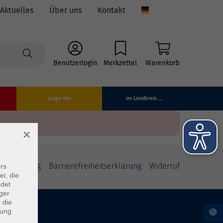
Aktuelles
Über uns
Kontakt
Language
Benutzerlogin
Merkzettel
Warenkorb
Junge vhs
im Landkreis ...
×
fsbelehrung
Barrierefreiheitserklärung
Widerruf
rs
ei, die
ndet
ger
 die
dung