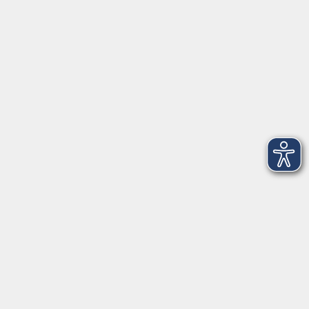
VHS Coburg Stadt und Land
Löwenstrasse 15
96450 Coburg
info@vhs-coburg.de
Tel: 09561 8825-0
Öffnungszeiten
Montag bis Donnerstag:
8–13 Uhr und 13:30–17 Uhr
Freitag:
8–13 Uhr