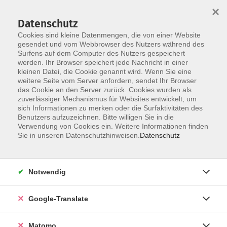
×
Datenschutz
Cookies sind kleine Datenmengen, die von einer Website
gesendet und vom Webbrowser des Nutzers während des
Surfens auf dem Computer des Nutzers gespeichert
Skip to main content
werden. Ihr Browser speichert jede Nachricht in einer
Der Kurs konnte nicht gefunden werden.
kleinen Datei, die Cookie genannt wird. Wenn Sie eine
weitere Seite vom Server anfordern, sendet Ihr Browser
das Cookie an den Server zurück. Cookies wurden als
zuverlässiger Mechanismus für Websites entwickelt, um
Impressum
sich Informationen zu merken oder die Surfaktivitäten des
Datenschutzerklärung
Benutzers aufzuzeichnen. Bitte willigen Sie in die
Verwendung von Cookies ein. Weitere Informationen finden
AGB/Widerrufsbelehrung
Sie in unseren Datenschutzhinweisen.
Datenschutz
Barrierefreiheitserklärung
Widerruf
Notwendig
Programm
Google-Translate
Gesellschaft
Matomo