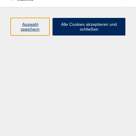
Beruf + IT
Sprachen
Gesundheit
Auswahl
Alle Cookies akzeptieren und
speichern
schließen
Kultur
Junge vhs
im Landkreis ...
Inhalte
Aktuelles
Über uns
Kontakt