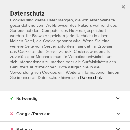
×
Datenschutz
Cookies sind kleine Datenmengen, die von einer Website
gesendet und vom Webbrowser des Nutzers während des
Surfens auf dem Computer des Nutzers gespeichert
Skip to main content
werden. Ihr Browser speichert jede Nachricht in einer
Der Kurs konnte nicht gefunden werden.
kleinen Datei, die Cookie genannt wird. Wenn Sie eine
weitere Seite vom Server anfordern, sendet Ihr Browser
das Cookie an den Server zurück. Cookies wurden als
zuverlässiger Mechanismus für Websites entwickelt, um
Impressum
sich Informationen zu merken oder die Surfaktivitäten des
Datenschutzerklärung
Benutzers aufzuzeichnen. Bitte willigen Sie in die
Verwendung von Cookies ein. Weitere Informationen finden
AGB/Widerrufsbelehrung
Sie in unseren Datenschutzhinweisen.
Datenschutz
Barrierefreiheitserklärung
Widerruf
Notwendig
Programm
Google-Translate
Gesellschaft
Matomo