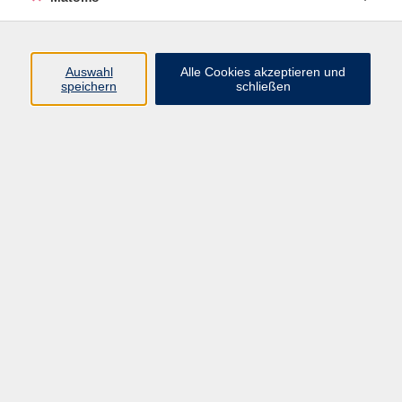
Beruf + IT
Sprachen
Gesundheit
Auswahl
Alle Cookies akzeptieren und
speichern
schließen
Kultur
Junge vhs
im Landkreis ...
Inhalte
Aktuelles
Über uns
Kontakt