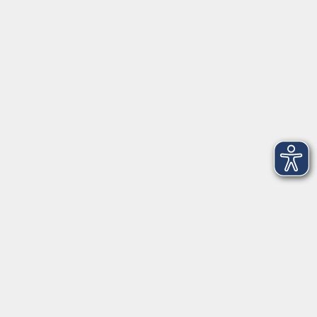
VHS Coburg Stadt und Land
Löwenstrasse 15
96450 Coburg
info@vhs-coburg.de
Tel: 09561 8825-0
Öffnungszeiten
Montag bis Donnerstag:
8–13 Uhr und 13:30–17 Uhr
Freitag:
8–13 Uhr