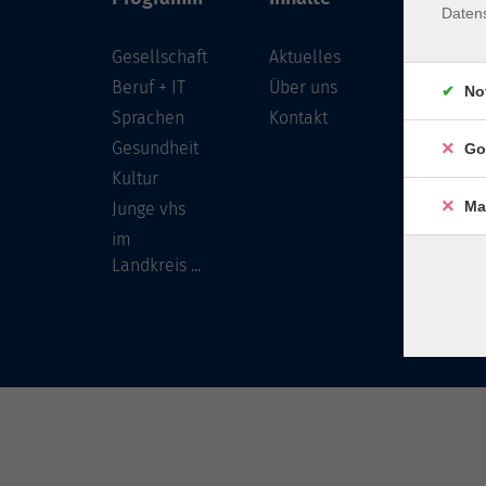
Daten
Gesellschaft
Aktuelles
Löwenst
96450 
Beruf + IT
Über uns
No
Sprachen
Kontakt
info
Gesundheit
Go
Tel:
Kultur
Ma
Junge vhs
im
Landkreis ...