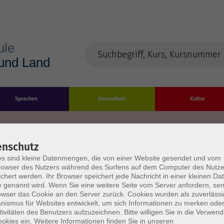
Sprachen
Gesundheit
Kultur
enschutz
s sind kleine Datenmengen, die von einer Website gesendet und vom
Impressum
Datenschutzerklärung
AGB/Widerru
owser des Nutzers während des Surfens auf dem Computer des Nutze
chert werden. Ihr Browser speichert jede Nachricht in einer kleinen Dat
 genannt wird. Wenn Sie eine weitere Seite vom Server anfordern, se
owser das Cookie an den Server zurück. Cookies wurden als zuverlässi
ismus für Websites entwickelt, um sich Informationen zu merken oder
tivitäten des Benutzers aufzuzeichnen. Bitte willigen Sie in die Verwen
okies ein. Weitere Informationen finden Sie in unseren
burg Stadt und Land
Öffnungszeiten