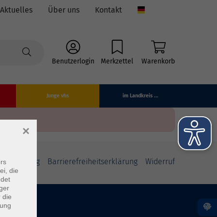
Aktuelles
Über uns
Kontakt
Language
Benutzerlogin
Merkzettel
Warenkorb
Junge vhs
im Landkreis ...
×
fsbelehrung
Barrierefreiheitserklärung
Widerruf
rs
ei, die
ndet
ger
 die
dung