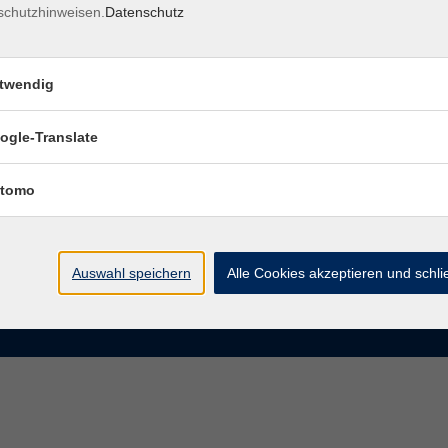
schutzhinweisen.
Datenschutz
rasse 15
Montag bis Donnerstag:
Coburg
8–13 Uhr und 13:30–17 Uhr
twendig
Freitag:
@vhs-coburg.de
8–13 Uhr
ogle-Translate
 09561 8825-0
tomo
Auswahl speichern
Alle Cookies akzeptieren und schl