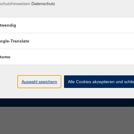
schutzhinweisen.
Datenschutz
rasse 15
Montag bis Donnerstag:
Coburg
8–13 Uhr und 13:30–17 Uhr
twendig
Freitag:
@vhs-coburg.de
8–13 Uhr
ogle-Translate
 09561 8825-0
tomo
Auswahl speichern
Alle Cookies akzeptieren und schl