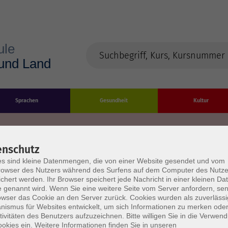
Sprachen
Gesundheit
Kultur
enschutz
s sind kleine Datenmengen, die von einer Website gesendet und vom
Impressum
Datenschutzerklärung
AGB/Widerru
owser des Nutzers während des Surfens auf dem Computer des Nutze
chert werden. Ihr Browser speichert jede Nachricht in einer kleinen Dat
 genannt wird. Wenn Sie eine weitere Seite vom Server anfordern, se
owser das Cookie an den Server zurück. Cookies wurden als zuverlässi
ismus für Websites entwickelt, um sich Informationen zu merken oder
tivitäten des Benutzers aufzuzeichnen. Bitte willigen Sie in die Verwen
okies ein. Weitere Informationen finden Sie in unseren
burg Stadt und Land
Öffnungszeiten