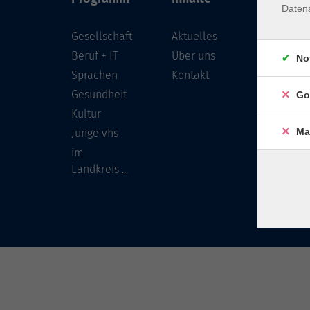
Daten
Gesellschaft
Aktuelles
Löwenst
96450 
Beruf + IT
Über uns
No
Sprachen
Kontakt
info
Gesundheit
Go
Tel:
Kultur
Ma
Junge vhs
im
Landkreis ...