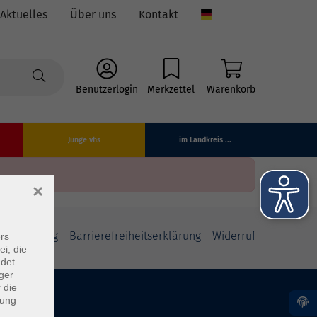
Aktuelles
Über uns
Kontakt
Language
Benutzerlogin
Merkzettel
Warenkorb
Junge vhs
im Landkreis ...
×
fsbelehrung
Barrierefreiheitserklärung
Widerruf
rs
ei, die
ndet
ger
 die
dung