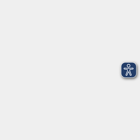
VHS Coburg Stadt und Land
Löwenstrasse 15
96450 Coburg
info@vhs-coburg.de
Tel: 09561 8825-0
Öffnungszeiten
Montag bis Donnerstag:
8–13 Uhr und 13:30–17 Uhr
Freitag:
8–13 Uhr