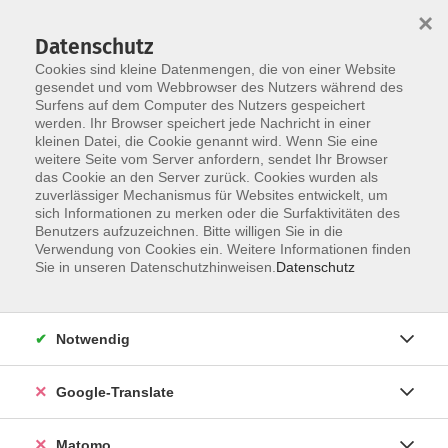
×
Datenschutz
Cookies sind kleine Datenmengen, die von einer Website
gesendet und vom Webbrowser des Nutzers während des
Surfens auf dem Computer des Nutzers gespeichert
Skip to main content
werden. Ihr Browser speichert jede Nachricht in einer
Der Kurs konnte nicht gefunden werden.
kleinen Datei, die Cookie genannt wird. Wenn Sie eine
weitere Seite vom Server anfordern, sendet Ihr Browser
das Cookie an den Server zurück. Cookies wurden als
zuverlässiger Mechanismus für Websites entwickelt, um
Impressum
sich Informationen zu merken oder die Surfaktivitäten des
Datenschutzerklärung
Benutzers aufzuzeichnen. Bitte willigen Sie in die
Verwendung von Cookies ein. Weitere Informationen finden
AGB/Widerrufsbelehrung
Sie in unseren Datenschutzhinweisen.
Datenschutz
Barrierefreiheitserklärung
Widerruf
Notwendig
Programm
Google-Translate
Gesellschaft
Matomo