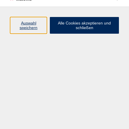
Beruf + IT
Sprachen
Gesundheit
Auswahl
Alle Cookies akzeptieren und
speichern
schließen
Kultur
Junge vhs
im Landkreis ...
Inhalte
Aktuelles
Über uns
Kontakt