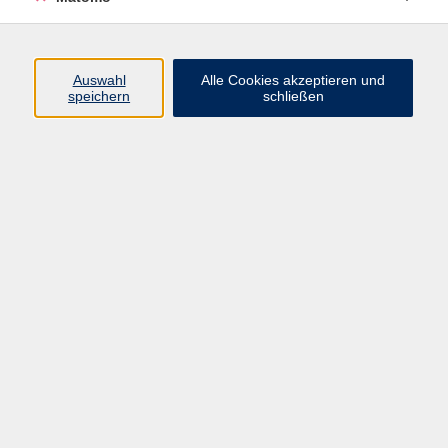
Beruf + IT
Sprachen
Gesundheit
Auswahl
Alle Cookies akzeptieren und
speichern
schließen
Kultur
Junge vhs
im Landkreis ...
Inhalte
Aktuelles
Über uns
Kontakt