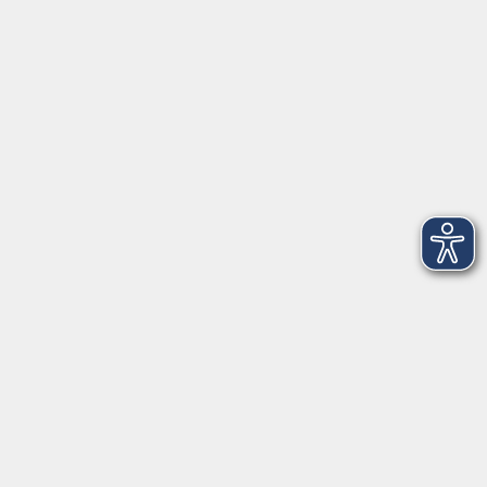
VHS Coburg Stadt und Land
Löwenstrasse 15
96450 Coburg
info@vhs-coburg.de
Tel: 09561 8825-0
Öffnungszeiten
Montag bis Donnerstag:
8–13 Uhr und 13:30–17 Uhr
Freitag:
8–13 Uhr