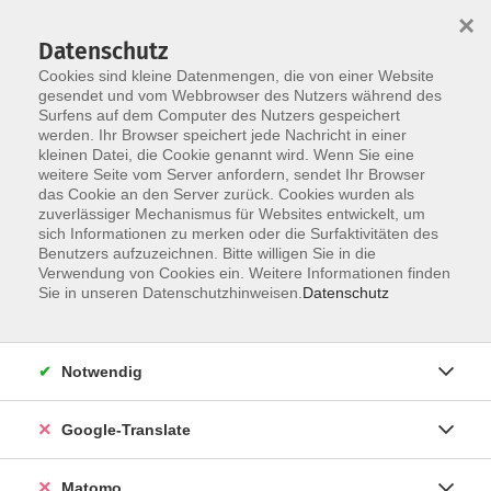
×
Datenschutz
Cookies sind kleine Datenmengen, die von einer Website
gesendet und vom Webbrowser des Nutzers während des
Surfens auf dem Computer des Nutzers gespeichert
Skip to main content
werden. Ihr Browser speichert jede Nachricht in einer
Der Kurs konnte nicht gefunden werden.
kleinen Datei, die Cookie genannt wird. Wenn Sie eine
weitere Seite vom Server anfordern, sendet Ihr Browser
das Cookie an den Server zurück. Cookies wurden als
zuverlässiger Mechanismus für Websites entwickelt, um
Impressum
sich Informationen zu merken oder die Surfaktivitäten des
Datenschutzerklärung
Benutzers aufzuzeichnen. Bitte willigen Sie in die
Verwendung von Cookies ein. Weitere Informationen finden
AGB/Widerrufsbelehrung
Sie in unseren Datenschutzhinweisen.
Datenschutz
Barrierefreiheitserklärung
Widerruf
Notwendig
Programm
Google-Translate
Gesellschaft
Matomo