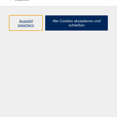
Beruf + IT
Sprachen
Gesundheit
Auswahl
Alle Cookies akzeptieren und
speichern
schließen
Kultur
Junge vhs
im Landkreis ...
Inhalte
Aktuelles
Über uns
Kontakt