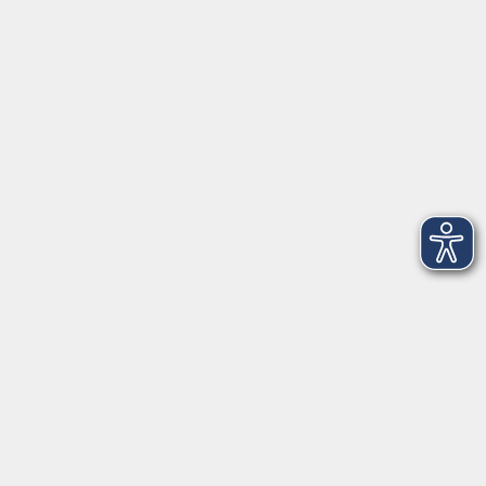
VHS Coburg Stadt und Land
Löwenstrasse 15
96450 Coburg
info@vhs-coburg.de
Tel: 09561 8825-0
Öffnungszeiten
Montag bis Donnerstag:
8–13 Uhr und 13:30–17 Uhr
Freitag:
8–13 Uhr