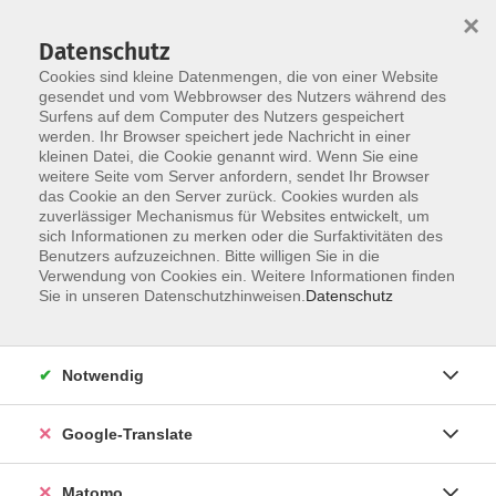
×
Datenschutz
Cookies sind kleine Datenmengen, die von einer Website
gesendet und vom Webbrowser des Nutzers während des
Surfens auf dem Computer des Nutzers gespeichert
Skip to main content
werden. Ihr Browser speichert jede Nachricht in einer
Der Kurs konnte nicht gefunden werden.
kleinen Datei, die Cookie genannt wird. Wenn Sie eine
weitere Seite vom Server anfordern, sendet Ihr Browser
das Cookie an den Server zurück. Cookies wurden als
zuverlässiger Mechanismus für Websites entwickelt, um
Impressum
sich Informationen zu merken oder die Surfaktivitäten des
Datenschutzerklärung
Benutzers aufzuzeichnen. Bitte willigen Sie in die
Verwendung von Cookies ein. Weitere Informationen finden
AGB/Widerrufsbelehrung
Sie in unseren Datenschutzhinweisen.
Datenschutz
Barrierefreiheitserklärung
Widerruf
Notwendig
Programm
Google-Translate
Gesellschaft
Matomo