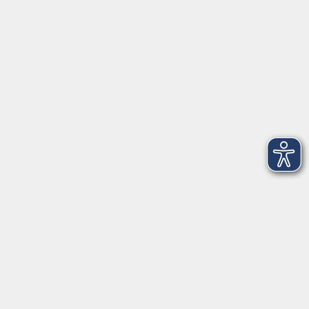
VHS Coburg Stadt und Land
Löwenstrasse 15
96450 Coburg
info@vhs-coburg.de
Tel: 09561 8825-0
Öffnungszeiten
Montag bis Donnerstag:
8–13 Uhr und 13:30–17 Uhr
Freitag:
8–13 Uhr