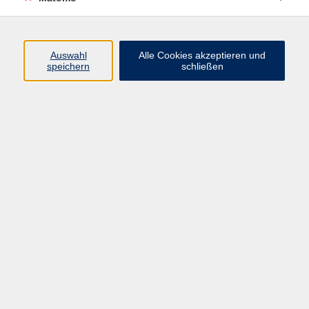
Beruf + IT
Sprachen
Gesundheit
Auswahl
Alle Cookies akzeptieren und
speichern
schließen
Kultur
Junge vhs
im Landkreis ...
Inhalte
Aktuelles
Über uns
Kontakt