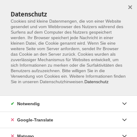
×
Datenschutz
Cookies sind kleine Datenmengen, die von einer Website
gesendet und vom Webbrowser des Nutzers während des
Surfens auf dem Computer des Nutzers gespeichert
Skip to main content
werden. Ihr Browser speichert jede Nachricht in einer
Der Kurs konnte nicht gefunden werden.
kleinen Datei, die Cookie genannt wird. Wenn Sie eine
weitere Seite vom Server anfordern, sendet Ihr Browser
das Cookie an den Server zurück. Cookies wurden als
zuverlässiger Mechanismus für Websites entwickelt, um
Impressum
sich Informationen zu merken oder die Surfaktivitäten des
Datenschutzerklärung
Benutzers aufzuzeichnen. Bitte willigen Sie in die
Verwendung von Cookies ein. Weitere Informationen finden
AGB/Widerrufsbelehrung
Sie in unseren Datenschutzhinweisen.
Datenschutz
Barrierefreiheitserklärung
Widerruf
Notwendig
Programm
Google-Translate
Gesellschaft
Matomo