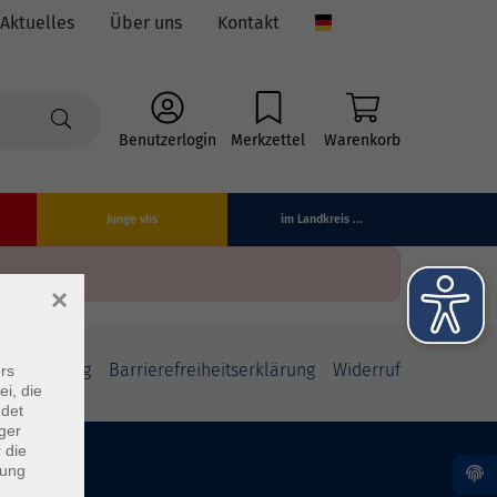
Aktuelles
Über uns
Kontakt
Language
Benutzerlogin
Merkzettel
Warenkorb
Junge vhs
im Landkreis ...
×
fsbelehrung
Barrierefreiheitserklärung
Widerruf
rs
ei, die
ndet
ger
 die
dung