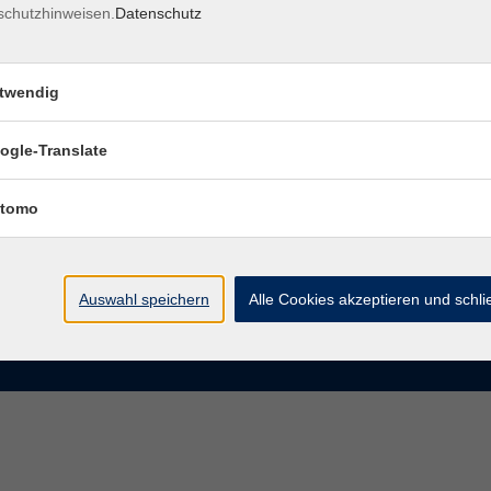
schutzhinweisen.
Datenschutz
rasse 15
Montag bis Donnerstag:
Coburg
8–13 Uhr und 13:30–17 Uhr
twendig
Freitag:
@vhs-coburg.de
8–13 Uhr
ogle-Translate
 09561 8825-0
tomo
Auswahl speichern
Alle Cookies akzeptieren und schl