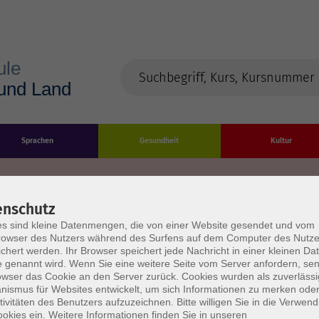
Sprachen
Gesundheit
Kultur
enschutz
s sind kleine Datenmengen, die von einer Website gesendet und vom
Impressum
Datenschutzerklärung
AGB/Widerru
owser des Nutzers während des Surfens auf dem Computer des Nutze
chert werden. Ihr Browser speichert jede Nachricht in einer kleinen Dat
 genannt wird. Wenn Sie eine weitere Seite vom Server anfordern, se
owser das Cookie an den Server zurück. Cookies wurden als zuverlässi
ismus für Websites entwickelt, um sich Informationen zu merken oder
tivitäten des Benutzers aufzuzeichnen. Bitte willigen Sie in die Verwen
okies ein. Weitere Informationen finden Sie in unseren
burg Stadt und Land
Öffnungszeiten