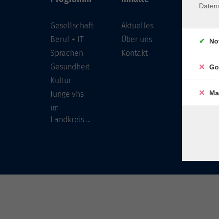
Daten
Gesellschaft
Aktuelles
Löwenst
96450 
Beruf + IT
Über uns
No
Sprachen
Kontakt
info
Gesundheit
Go
Tel:
Kultur
Ma
Junge vhs
im
Landkreis ...