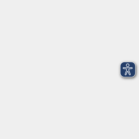
VHS Coburg Stadt und Land
Löwenstrasse 15
96450 Coburg
info@vhs-coburg.de
Tel: 09561 8825-0
Öffnungszeiten
Montag bis Donnerstag:
8–13 Uhr und 13:30–17 Uhr
Freitag:
8–13 Uhr