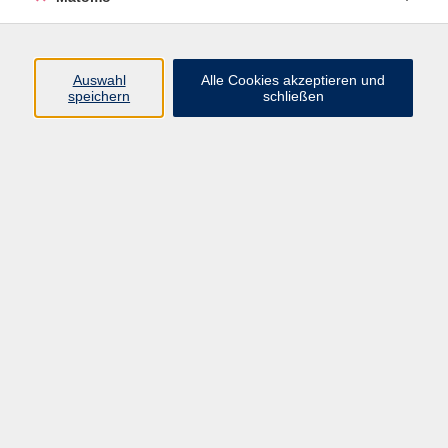
Beruf + IT
Sprachen
Gesundheit
Auswahl
Alle Cookies akzeptieren und
speichern
schließen
Kultur
Junge vhs
im Landkreis ...
Inhalte
Aktuelles
Über uns
Kontakt