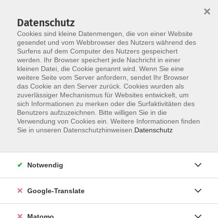
×
Datenschutz
Cookies sind kleine Datenmengen, die von einer Website
gesendet und vom Webbrowser des Nutzers während des
Surfens auf dem Computer des Nutzers gespeichert
Skip to main content
werden. Ihr Browser speichert jede Nachricht in einer
Der Kurs konnte nicht gefunden werden.
kleinen Datei, die Cookie genannt wird. Wenn Sie eine
weitere Seite vom Server anfordern, sendet Ihr Browser
das Cookie an den Server zurück. Cookies wurden als
zuverlässiger Mechanismus für Websites entwickelt, um
Impressum
sich Informationen zu merken oder die Surfaktivitäten des
Datenschutzerklärung
Benutzers aufzuzeichnen. Bitte willigen Sie in die
Verwendung von Cookies ein. Weitere Informationen finden
AGB/Widerrufsbelehrung
Sie in unseren Datenschutzhinweisen.
Datenschutz
Barrierefreiheitserklärung
Widerruf
Notwendig
Programm
Google-Translate
Gesellschaft
Matomo