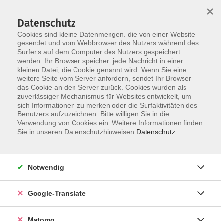
×
Datenschutz
Cookies sind kleine Datenmengen, die von einer Website
gesendet und vom Webbrowser des Nutzers während des
Surfens auf dem Computer des Nutzers gespeichert
Skip to main content
werden. Ihr Browser speichert jede Nachricht in einer
Der Kurs konnte nicht gefunden werden.
kleinen Datei, die Cookie genannt wird. Wenn Sie eine
weitere Seite vom Server anfordern, sendet Ihr Browser
das Cookie an den Server zurück. Cookies wurden als
zuverlässiger Mechanismus für Websites entwickelt, um
Impressum
sich Informationen zu merken oder die Surfaktivitäten des
Datenschutzerklärung
Benutzers aufzuzeichnen. Bitte willigen Sie in die
Verwendung von Cookies ein. Weitere Informationen finden
AGB/Widerrufsbelehrung
Sie in unseren Datenschutzhinweisen.
Datenschutz
Barrierefreiheitserklärung
Widerruf
Notwendig
Programm
Google-Translate
Gesellschaft
Matomo