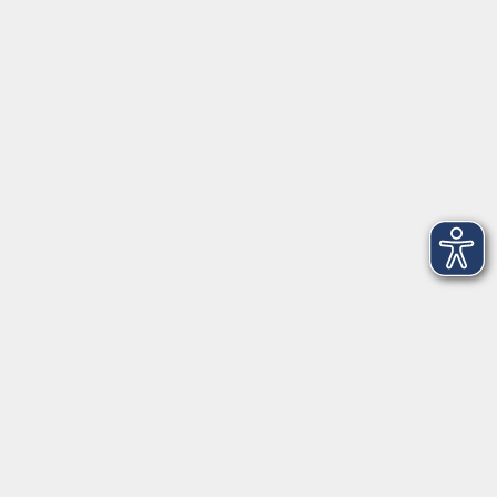
VHS Coburg Stadt und Land
Löwenstrasse 15
96450 Coburg
info@vhs-coburg.de
Tel: 09561 8825-0
Öffnungszeiten
Montag bis Donnerstag:
8–13 Uhr und 13:30–17 Uhr
Freitag:
8–13 Uhr