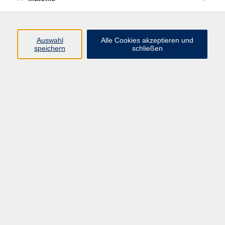
Beruf + IT
Sprachen
Gesundheit
Auswahl
Alle Cookies akzeptieren und
speichern
schließen
Kultur
Junge vhs
im Landkreis ...
Inhalte
Aktuelles
Über uns
Kontakt