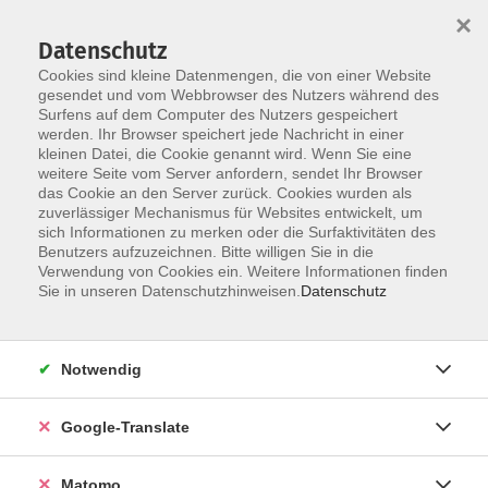
×
Datenschutz
Cookies sind kleine Datenmengen, die von einer Website
gesendet und vom Webbrowser des Nutzers während des
Surfens auf dem Computer des Nutzers gespeichert
Skip to main content
werden. Ihr Browser speichert jede Nachricht in einer
Der Kurs konnte nicht gefunden werden.
kleinen Datei, die Cookie genannt wird. Wenn Sie eine
weitere Seite vom Server anfordern, sendet Ihr Browser
das Cookie an den Server zurück. Cookies wurden als
zuverlässiger Mechanismus für Websites entwickelt, um
Impressum
sich Informationen zu merken oder die Surfaktivitäten des
Datenschutzerklärung
Benutzers aufzuzeichnen. Bitte willigen Sie in die
Verwendung von Cookies ein. Weitere Informationen finden
AGB/Widerrufsbelehrung
Sie in unseren Datenschutzhinweisen.
Datenschutz
Barrierefreiheitserklärung
Widerruf
Notwendig
Programm
Google-Translate
Gesellschaft
Matomo