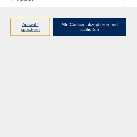
Beruf + IT
Sprachen
Gesundheit
Auswahl
Alle Cookies akzeptieren und
speichern
schließen
Kultur
Junge vhs
im Landkreis ...
Inhalte
Aktuelles
Über uns
Kontakt