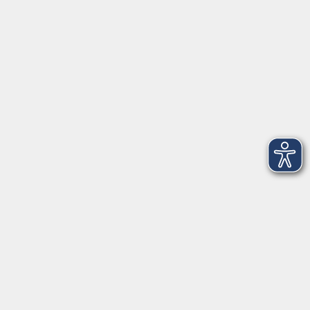
VHS Coburg Stadt und Land
Löwenstrasse 15
96450 Coburg
info@vhs-coburg.de
Tel: 09561 8825-0
Öffnungszeiten
Montag bis Donnerstag:
8–13 Uhr und 13:30–17 Uhr
Freitag:
8–13 Uhr