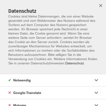
×
Datenschutz
Cookies sind kleine Datenmengen, die von einer Website
gesendet und vom Webbrowser des Nutzers während des
Surfens auf dem Computer des Nutzers gespeichert
Skip to main content
werden. Ihr Browser speichert jede Nachricht in einer
Der Kurs konnte nicht gefunden werden.
kleinen Datei, die Cookie genannt wird. Wenn Sie eine
weitere Seite vom Server anfordern, sendet Ihr Browser
das Cookie an den Server zurück. Cookies wurden als
zuverlässiger Mechanismus für Websites entwickelt, um
Impressum
sich Informationen zu merken oder die Surfaktivitäten des
Datenschutzerklärung
Benutzers aufzuzeichnen. Bitte willigen Sie in die
Verwendung von Cookies ein. Weitere Informationen finden
AGB/Widerrufsbelehrung
Sie in unseren Datenschutzhinweisen.
Datenschutz
Barrierefreiheitserklärung
Widerruf
Notwendig
Programm
Google-Translate
Gesellschaft
Matomo