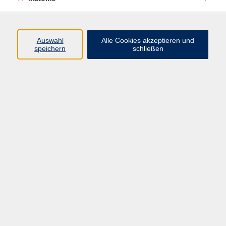
Beruf + IT
Sprachen
Gesundheit
Auswahl
Alle Cookies akzeptieren und
speichern
schließen
Kultur
Junge vhs
im Landkreis ...
Inhalte
Aktuelles
Über uns
Kontakt