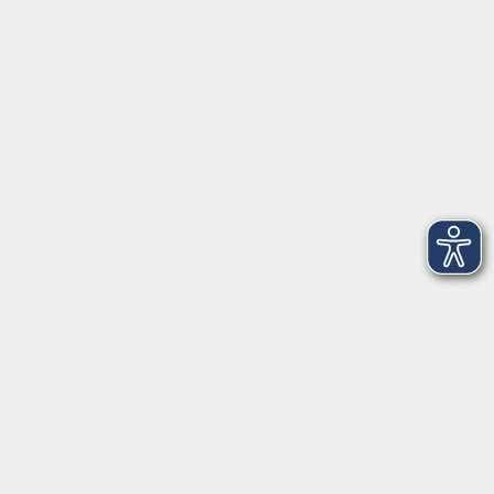
VHS Coburg Stadt und Land
Löwenstrasse 15
96450 Coburg
info@vhs-coburg.de
Tel: 09561 8825-0
Öffnungszeiten
Montag bis Donnerstag:
8–13 Uhr und 13:30–17 Uhr
Freitag:
8–13 Uhr