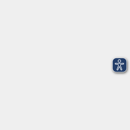
VHS Coburg Stadt und Land
Löwenstrasse 15
96450 Coburg
info@vhs-coburg.de
Tel: 09561 8825-0
Öffnungszeiten
Montag bis Donnerstag:
8–13 Uhr und 13:30–17 Uhr
Freitag:
8–13 Uhr