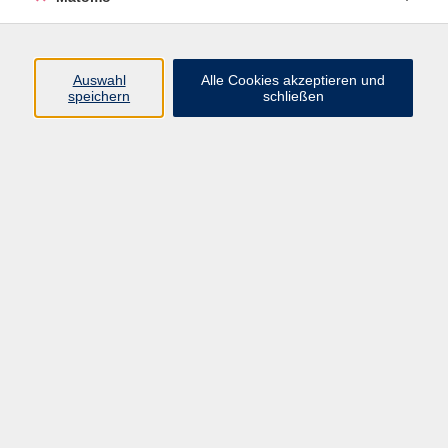
Beruf + IT
Sprachen
Gesundheit
Auswahl
Alle Cookies akzeptieren und
speichern
schließen
Kultur
Junge vhs
im Landkreis ...
Inhalte
Aktuelles
Über uns
Kontakt