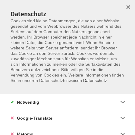
×
Datenschutz
Cookies sind kleine Datenmengen, die von einer Website
gesendet und vom Webbrowser des Nutzers während des
Surfens auf dem Computer des Nutzers gespeichert
Skip to main content
werden. Ihr Browser speichert jede Nachricht in einer
Der Kurs konnte nicht gefunden werden.
kleinen Datei, die Cookie genannt wird. Wenn Sie eine
weitere Seite vom Server anfordern, sendet Ihr Browser
das Cookie an den Server zurück. Cookies wurden als
zuverlässiger Mechanismus für Websites entwickelt, um
Impressum
sich Informationen zu merken oder die Surfaktivitäten des
Datenschutzerklärung
Benutzers aufzuzeichnen. Bitte willigen Sie in die
Verwendung von Cookies ein. Weitere Informationen finden
AGB/Widerrufsbelehrung
Sie in unseren Datenschutzhinweisen.
Datenschutz
Barrierefreiheitserklärung
Widerruf
Notwendig
Programm
Google-Translate
Gesellschaft
Matomo