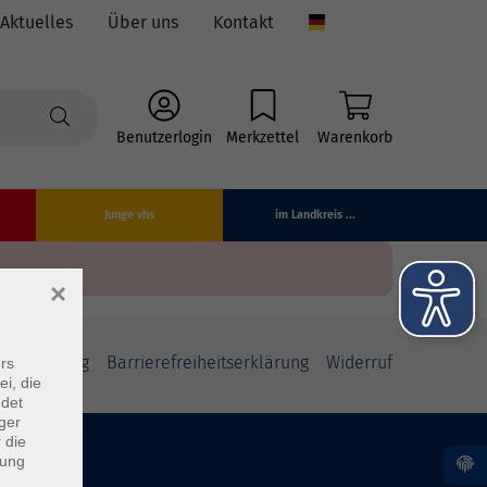
Aktuelles
Über uns
Kontakt
Language
Benutzerlogin
Merkzettel
Warenkorb
Junge vhs
im Landkreis ...
×
fsbelehrung
Barrierefreiheitserklärung
Widerruf
rs
ei, die
ndet
ger
 die
dung