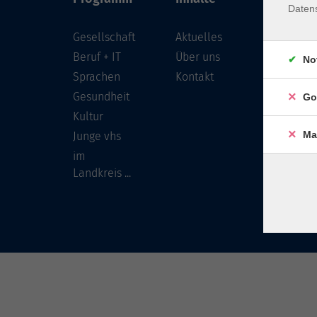
Daten
Gesellschaft
Aktuelles
Löwenst
96450 
Beruf + IT
Über uns
No
Sprachen
Kontakt
info
Gesundheit
Go
Tel:
Kultur
Ma
Junge vhs
im
Landkreis ...