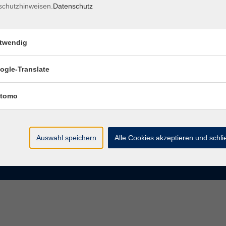
schutzhinweisen.
Datenschutz
rasse 15
Montag bis Donnerstag:
Coburg
8–13 Uhr und 13:30–17 Uhr
twendig
Freitag:
@vhs-coburg.de
8–13 Uhr
ogle-Translate
 09561 8825-0
tomo
Auswahl speichern
Alle Cookies akzeptieren und schl