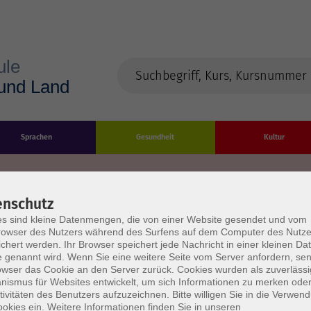
Sprachen
Gesundheit
Kultur
enschutz
s sind kleine Datenmengen, die von einer Website gesendet und vom
Impressum
Datenschutzerklärung
AGB/Widerru
owser des Nutzers während des Surfens auf dem Computer des Nutze
chert werden. Ihr Browser speichert jede Nachricht in einer kleinen Dat
 genannt wird. Wenn Sie eine weitere Seite vom Server anfordern, se
owser das Cookie an den Server zurück. Cookies wurden als zuverlässi
ismus für Websites entwickelt, um sich Informationen zu merken oder
tivitäten des Benutzers aufzuzeichnen. Bitte willigen Sie in die Verwen
okies ein. Weitere Informationen finden Sie in unseren
burg Stadt und Land
Öffnungszeiten